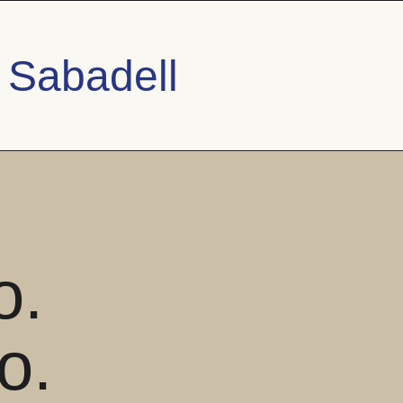
 Sabadell
o.
o.