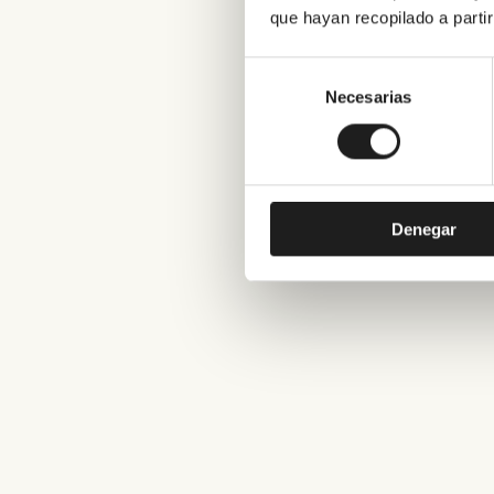
que hayan recopilado a parti
Selección
de
Necesarias
consentimiento
Denegar