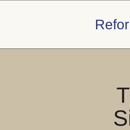
Refor
T
S