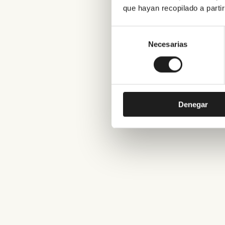
que hayan recopilado a parti
Selección
de
Necesarias
consentimiento
Denegar