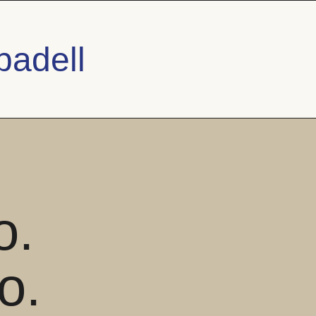
badell
o.
o.