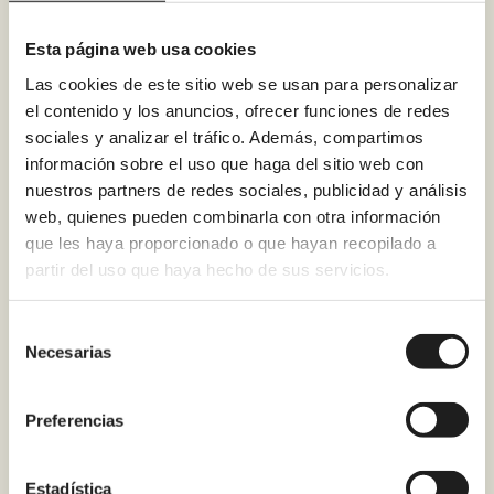
rápida, en caso de incidente físico o
técnico.
Esta página web usa cookies
– 3. Verificar, evaluar y valorar, de forma
Las cookies de este sitio web se usan para personalizar
regular, la eficacia de las medidas
el contenido y los anuncios, ofrecer funciones de redes
sociales y analizar el tráfico. Además, compartimos
técnicas y organizativas implantadas
información sobre el uso que haga del sitio web con
para garantizar la seguridad del
nuestros partners de redes sociales, publicidad y análisis
tratamiento. No obstante lo anterior,
web, quienes pueden combinarla con otra información
como Usuario reconoces y aceptas que
que les haya proporcionado o que hayan recopilado a
las medidas de seguridad de Internet no
partir del uso que haya hecho de sus servicios.
son inexpugnables y que las redes
utilizadas en Internet no son 100%
Selección
seguras, por lo que cualquier
Necesarias
de
comunicación enviada por este medio,
consentimiento
puede ser interceptada y/o modificada
Preferencias
por personas no autorizadas, por lo que
como Usuario deberás también
Estadística