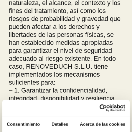
naturaleza, el alcance, el contexto y los
fines del tratamiento, así como los
riesgos de probabilidad y gravedad que
pueden afectar a los derechos y
libertades de las personas físicas, se
han establecido medidas apropiadas
para garantizar el nivel de seguridad
adecuado al riesgo existente. En todo
caso, RENOVEDUCH S.L.U. tiene
implementados los mecanismos
suficientes para:
– 1. Garantizar la confidencialidad,
integridad, disponibilidad y resiliencia
permanentes de los sistemas y
servicios de tratamiento.
– 2. Restaurar la disponibilidad y el
Consentimiento
Detalles
Acerca de las cookies
acceso a los datos personales de forma