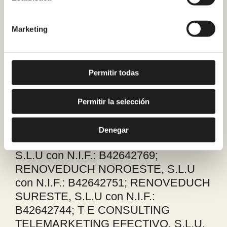
extremar las cautelas.
COMUNICACIÓN DE DATOS A
Marketing
TERCEROS.
Sus datos personales podrán ser
cedidos a las empresas que integran los
Permitir todas
servicios de las siguientes empresas
del Grupo Renoveduch: MORATA Y
Permitir la selección
COMES GLOBAL, S.L.U, con N.I.F.:
B54857024; FAMVEST HOLD, S.L. con
Denegar
N.I.F.:B-42620617; RENOVEDUCH,
S.L.U con N.I.F.: B42642769;
RENOVEDUCH NOROESTE, S.L.U
con N.I.F.: B42642751; RENOVEDUCH
SURESTE, S.L.U con N.I.F.:
B42642744; T E CONSULTING
TELEMARKETING EFECTIVO, S.L.U,