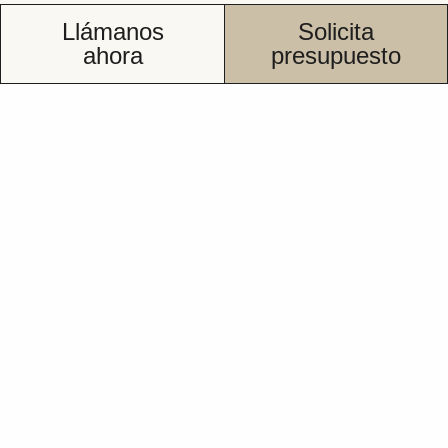
Llámanos
Solicita
ahora
presupuesto
No pagas hasta el
Financiado al 100%
final
250€ por tu bañera
Garantía 5 años