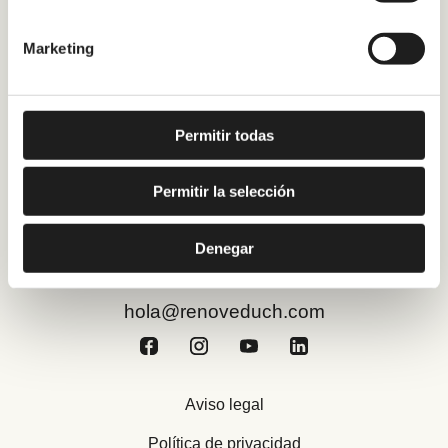
A Coruña
Marketing
Málaga
Preguntas Frecuentes
Permitir todas
¿Quiénes somos?
Blog
Permitir la selección
Trabaja con nosotros
Estamos abiertos de lunes a viernes
Denegar
de 9:00 a 17:00 h
hola@renoveduch.com
Aviso legal
Política de privacidad