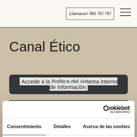
Pasar
al
¡Llámanos! 900 767 767
contenido
Bañera
por
ducha
Canal Ético
Accede a la Política del sistema interno
de Información
Accede al canal
Consentimiento
Detalles
Acerca de las cookies