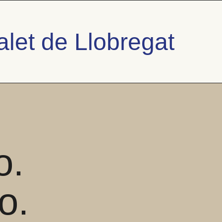
let de Llobregat
o.
o.