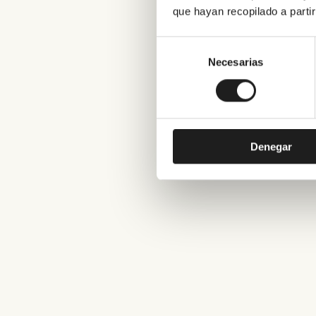
que hayan recopilado a parti
Selección
de
Necesarias
consentimiento
Denegar