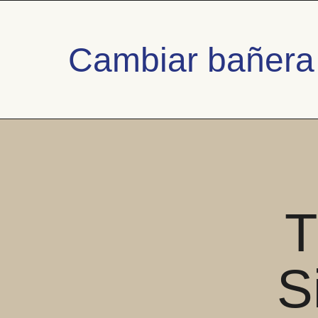
Cambiar bañera 
T
S