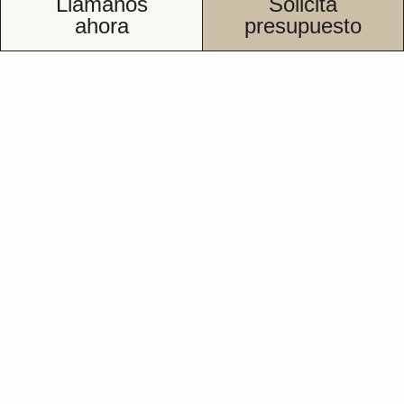
Llámanos
Solicita
ahora
presupuesto
Cambiar bañera por
ducha en Parla
Tu presupuesto.
Sin compromiso.