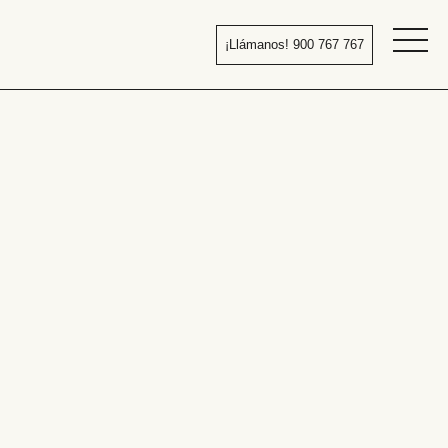
Pasar
al
¡Llámanos! 900 767 767
contenido
Bañera
por
ducha