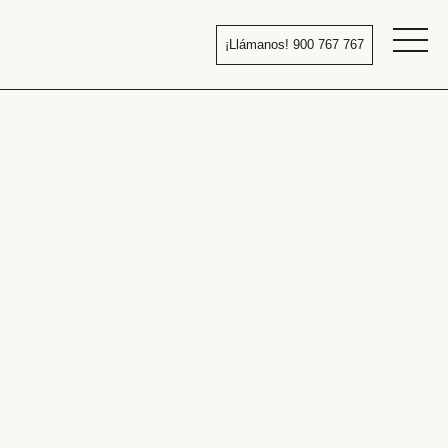
Pasar
al
¡Llámanos! 900 767 767
contenido
Bañera
por
ducha