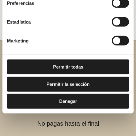
Preferencias
Cambiar bañera por
ducha en Collado Villalba
Estadística
Marketing
Tu presupuesto.
Permitir todas
Sin compromiso.
Permitir la selección
El mismo día.
Denegar
No pagas hasta el final