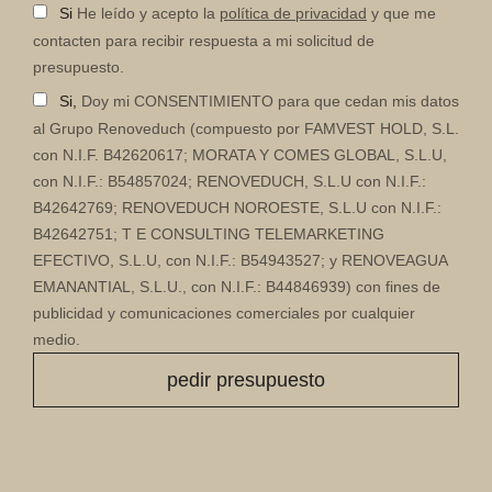
Si
He leído y acepto la
política de privacidad
y que me
contacten para recibir respuesta a mi solicitud de
presupuesto.
Si,
Doy mi CONSENTIMIENTO para que cedan mis datos
al Grupo Renoveduch (compuesto por FAMVEST HOLD, S.L.
con N.I.F. B42620617; MORATA Y COMES GLOBAL, S.L.U,
con N.I.F.: B54857024; RENOVEDUCH, S.L.U con N.I.F.:
B42642769; RENOVEDUCH NOROESTE, S.L.U con N.I.F.:
B42642751; T E CONSULTING TELEMARKETING
EFECTIVO, S.L.U, con N.I.F.: B54943527; y RENOVEAGUA
EMANANTIAL, S.L.U., con N.I.F.: B44846939) con fines de
publicidad y comunicaciones comerciales por cualquier
medio.