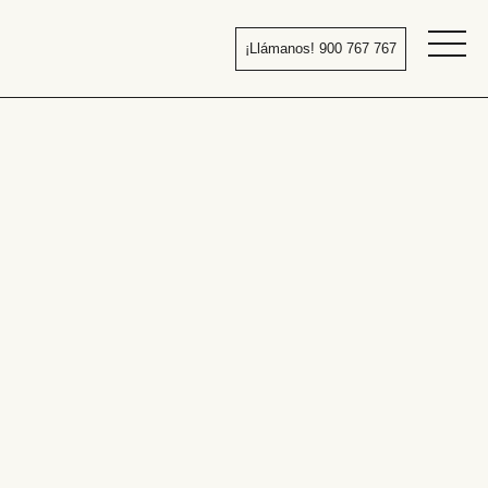
Pasar
al
¡Llámanos! 900 767 767
contenido
Bañera
por
ducha