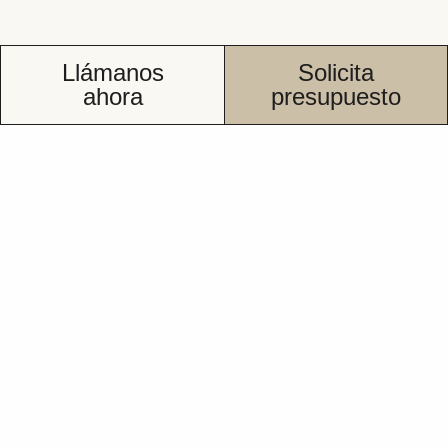
Llámanos
Solicita
ahora
presupuesto
Reformas de baños
en Las Rozas
Tu presupuesto.