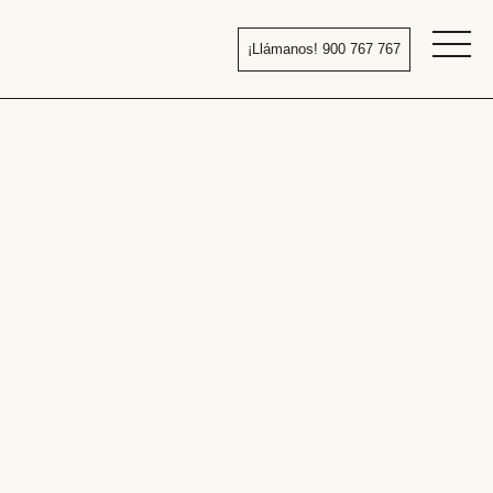
Pasar
al
¡Llámanos! 900 767 767
contenido
Bañera
por
ducha