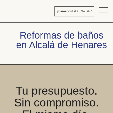
Pasar
al
¡Llámanos! 900 767 767
contenido
Bañera
por
ducha
Reformas de baños
en Alcalá de Henares
Tu presupuesto.
Sin compromiso.