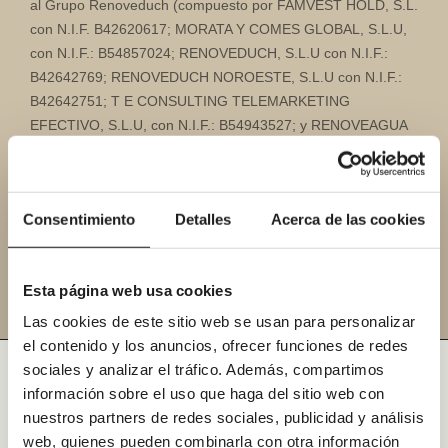
al Grupo Renoveduch (compuesto por FAMVEST HOLD, S.L.
con N.I.F. B42620617; MORATA Y COMES GLOBAL, S.L.U,
con N.I.F.: B54857024; RENOVEDUCH, S.L.U con N.I.F.:
B42642769; RENOVEDUCH NOROESTE, S.L.U con N.I.F.:
B42642751; T E CONSULTING TELEMARKETING
EFECTIVO, S.L.U, con N.I.F.: B54943527; y RENOVEAGUA
EMANANTIAL, S.L.U., con N.I.F.: B44846939) con fines de
publicidad y comunicaciones comerciales por cualquier
medio.
Consentimiento
Detalles
Acerca de las cookies
Esta página web usa cookies
Las cookies de este sitio web se usan para personalizar
el contenido y los anuncios, ofrecer funciones de redes
sociales y analizar el tráfico. Además, compartimos
información sobre el uso que haga del sitio web con
Tipos de reformas de baños en
nuestros partners de redes sociales, publicidad y análisis
Alcalá de Henares
web, quienes pueden combinarla con otra información