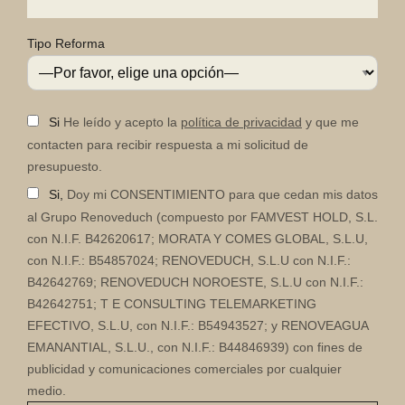
Tipo Reforma
Si
He leído y acepto la
política de privacidad
y que me
contacten para recibir respuesta a mi solicitud de
presupuesto.
Si,
Doy mi CONSENTIMIENTO para que cedan mis datos
al Grupo Renoveduch (compuesto por FAMVEST HOLD, S.L.
con N.I.F. B42620617; MORATA Y COMES GLOBAL, S.L.U,
con N.I.F.: B54857024; RENOVEDUCH, S.L.U con N.I.F.:
B42642769; RENOVEDUCH NOROESTE, S.L.U con N.I.F.:
B42642751; T E CONSULTING TELEMARKETING
EFECTIVO, S.L.U, con N.I.F.: B54943527; y RENOVEAGUA
EMANANTIAL, S.L.U., con N.I.F.: B44846939) con fines de
publicidad y comunicaciones comerciales por cualquier
medio.