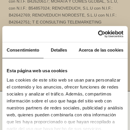
con N.I.F. B42620617; MORATA Y COMES GLOBAL, S.L.U,
con N.I.F.: B54857024; RENOVEDUCH, S.L.U con N.I.F.:
B42642769; RENOVEDUCH NOROESTE, S.L.U con N.I.F.:
B42642751; T E CONSULTING TELEMARKETING
EFECTIVO, S.L.U, con N.I.F.: B54943527; y RENOVEAGUA
EMANANTIAL, S.L.U., con N.I.F.: B44846939) con fines de
publicidad y comunicaciones comerciales por cualquier
Consentimiento
Detalles
Acerca de las cookies
medio.
Esta página web usa cookies
Las cookies de este sitio web se usan para personalizar
el contenido y los anuncios, ofrecer funciones de redes
sociales y analizar el tráfico. Además, compartimos
información sobre el uso que haga del sitio web con
nuestros partners de redes sociales, publicidad y análisis
Tipos de reformas de baños en
web, quienes pueden combinarla con otra información
Girona
que les haya proporcionado o que hayan recopilado a
partir del uso que haya hecho de sus servicios.