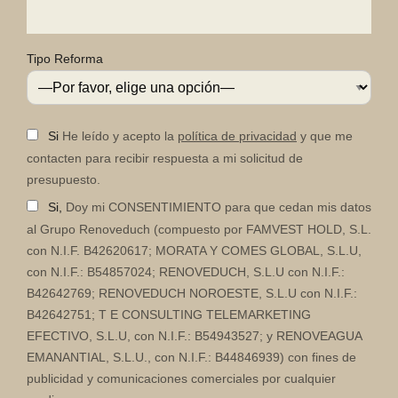
Tipo Reforma
Si
He leído y acepto la
política de privacidad
y que me
contacten para recibir respuesta a mi solicitud de
presupuesto.
Si,
Doy mi CONSENTIMIENTO para que cedan mis datos
al Grupo Renoveduch (compuesto por FAMVEST HOLD, S.L.
con N.I.F. B42620617; MORATA Y COMES GLOBAL, S.L.U,
con N.I.F.: B54857024; RENOVEDUCH, S.L.U con N.I.F.:
B42642769; RENOVEDUCH NOROESTE, S.L.U con N.I.F.:
B42642751; T E CONSULTING TELEMARKETING
EFECTIVO, S.L.U, con N.I.F.: B54943527; y RENOVEAGUA
EMANANTIAL, S.L.U., con N.I.F.: B44846939) con fines de
publicidad y comunicaciones comerciales por cualquier