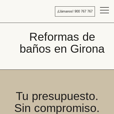
Pasar
al
¡Llámanos! 900 767 767
contenido
Bañera
por
ducha
Reformas de
baños en Girona
Tu presupuesto.
Sin compromiso.