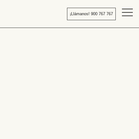
Pasar
al
¡Llámanos! 900 767 767
contenido
Bañera
por
ducha