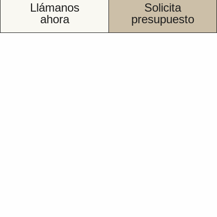
Llámanos
Solicita
ahora
presupuesto
Cambiar bañera por
ducha en Arteixo
Tu presupuesto.
Sin compromiso.