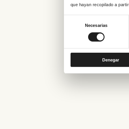
que hayan recopilado a parti
Selección
de
Necesarias
consentimiento
Denegar