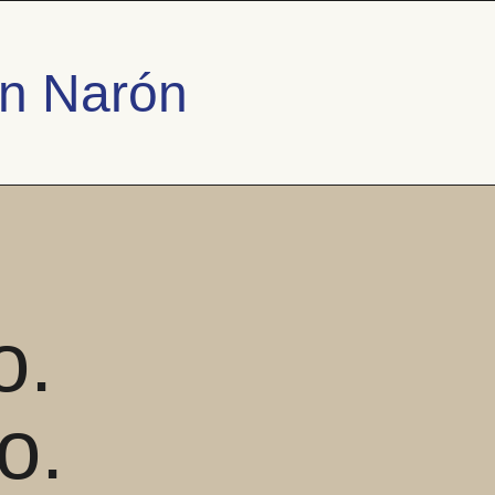
en Narón
o.
o.