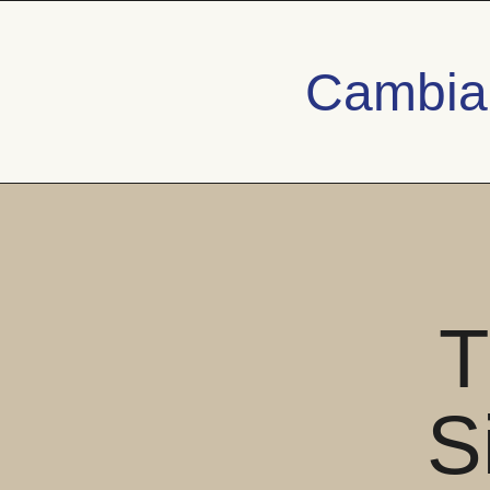
Cambiar
T
S