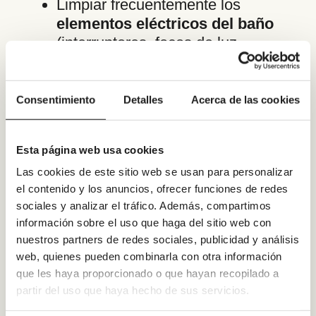
Limpiar frecuentemente los
elementos eléctricos del baño
(interruptores, focos de luz,
espejos con iluminación,…) con un
paño seco y
calzado
aislante
(no
hacerlo descalzo).
Consentimiento
Detalles
Acerca de las cookies
Los enchufes, interruptores y
cualquier aparato de iluminación
Esta página web usa cookies
nunca deberán estar a
menos de
Las cookies de este sitio web se usan para personalizar
2.25 m de altura de la ducha o
el contenido y los anuncios, ofrecer funciones de redes
bañera y a menos de 1 metro de
sociales y analizar el tráfico. Además, compartimos
distancia de ella.
Esto es
información sobre el uso que haga del sitio web con
aplicable a los aparatos eléctricos
nuestros partners de redes sociales, publicidad y análisis
portátiles. Siempre
con distancia
web, quienes pueden combinarla con otra información
de seguridad
sobre las zonas
que les haya proporcionado o que hayan recopilado a
donde puede haber agua
partir del uso que haya hecho de sus servicios.
Y por supuesto dentro de la