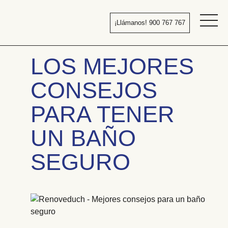
Pasar
al
¡Llámanos! 900 767 767
contenido
Bañera
por
LOS MEJORES
ducha
CONSEJOS
PARA TENER
UN BAÑO
SEGURO