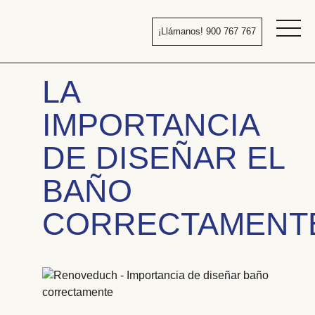
Pasar
al
¡Llámanos! 900 767 767
contenido
Bañera
por
LA
ducha
IMPORTANCIA
DE DISEÑAR EL
BAÑO
CORRECTAMENT