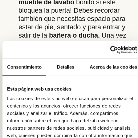
mueble de lavabo
bonito si éste
bloquea la puerta! Debes recordar
también que necesitas espacio para
estar de pie, sentado y para entrar y
salir de la
bañera o ducha.
Una vez
más, no tiene mucho sentido tener
un baño si no tienes suficiente
espacio para entrar en él. Pero todo
Consentimiento
Detalles
Acerca de las cookies
eso está asesorado por los técnicos
de Renoveduch, así que olvídate.
Esta página web usa cookies
Si lo que deseas es actualizar tu
baño, con nuevos accesorios,
Las cookies de este sitio web se usan para personalizar el
mueble y tan solo un cambio a un
contenido y los anuncios, ofrecer funciones de redes
sociales y analizar el tráfico. Además, compartimos
plato de ducha antideslizante y
información sobre el uso que haga del sitio web con
extraplano, le dará a la habitación un
nuestros partners de redes sociales, publicidad y análisis
ambiente completamente diferente. A
web, quienes pueden combinarla con otra información que