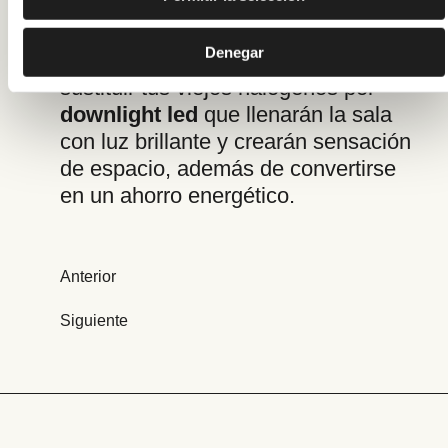
transformar tu cuarto de baño barato
y fácilmente mediante la inversión en
Denegar
una iluminación nueva. Podrías
sustituir tus viejos halógenos por
downlight led
que llenarán la sala
con luz brillante y crearán sensación
de espacio, además de convertirse
en un ahorro energético.
Navegación
Anterior
de
Siguiente
entradas