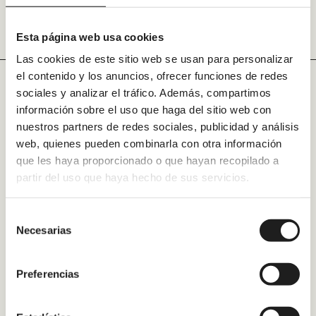
Navegación
Siguiente
de
Esta página web usa cookies
entradas
Las cookies de este sitio web se usan para personalizar
el contenido y los anuncios, ofrecer funciones de redes
sociales y analizar el tráfico. Además, compartimos
información sobre el uso que haga del sitio web con
nuestros partners de redes sociales, publicidad y análisis
Alicante
web, quienes pueden combinarla con otra información
que les haya proporcionado o que hayan recopilado a
Valencia
partir del uso que haya hecho de sus servicios.
Barcelona
Selección
Tarragona
Necesarias
de
Madrid
consentimiento
Zaragoza
Preferencias
Vigo