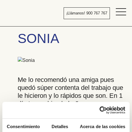
Pasar
al
¡Llámanos! 900 767 767
contenido
Bañera
por
SONIA
ducha
Me lo recomendó una amiga pues
quedó súper contenta del trabajo que
le hicieron y lo rápidos que son. En 1
día te cambian la bañera por una
ducha.
Consentimiento
Detalles
Acerca de las cookies