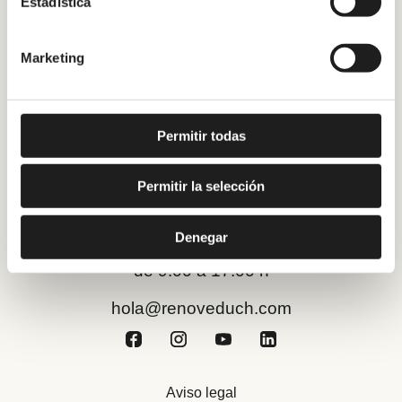
Estadística
Sevilla
A Coruña
Marketing
Málaga
Preguntas Frecuentes
Permitir todas
¿Quiénes somos?
Blog
Permitir la selección
Trabaja con nosotros
Denegar
Estamos abiertos de lunes a viernes
de 9:00 a 17:00 h
hola@renoveduch.com
Aviso legal