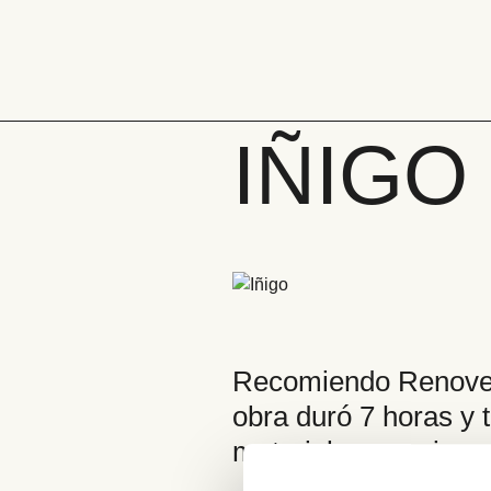
Pasar
al
contenido
Bañera
por
ducha
IÑIGO
Recomiendo Renovedu
obra duró 7 horas y 
materiales, precios,