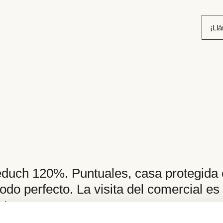
¡Ll
ch 120%. Puntuales, casa protegida c
todo perfecto. La visita del comercial e
 etc…