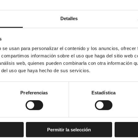
ión
Detalles
s
b se usan para personalizar el contenido y los anuncios, ofrecer
s
s, compartimos información sobre el uso que haga del sitio web 
 análisis web, quienes pueden combinarla con otra información q
r del uso que haya hecho de sus servicios.
Preferencias
Estadística
Alicante
Preguntas Frecuentes
Valencia
¿Quiénes somos?
Barcelona
Blog
Permitir la selección
Tarragona
Trabaja con nosotros