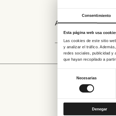
Navegac
Consentimiento
Anterior
de
Esta página web usa cookie
Las cookies de este sitio we
entrada
y analizar el tráfico. Ademá
redes sociales, publicidad y
que hayan recopilado a parti
Selección
de
Necesarias
consentimiento
Denegar