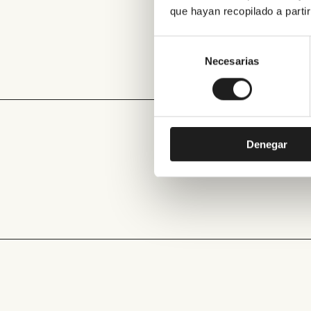
que hayan recopilado a parti
Selección
de
Necesarias
consentimiento
Denegar