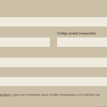
Código postal
(requerido)
vacidad
y que me contacten para recibir respuesta a mi solicitud de