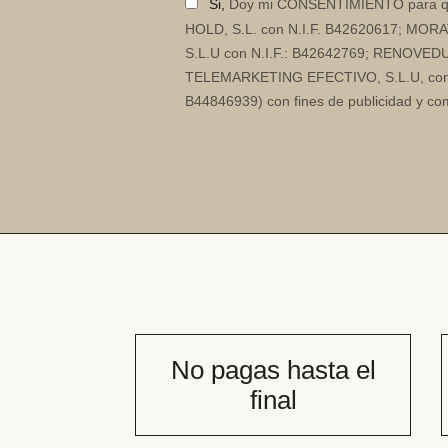
Si,
Doy mi CONSENTIMIENTO para qu
HOLD, S.L. con N.I.F. B42620617; MOR
S.L.U con N.I.F.: B42642769; RENOVE
TELEMARKETING EFECTIVO, S.L.U, con N
B44846939) con fines de publicidad y co
No pagas hasta el
final