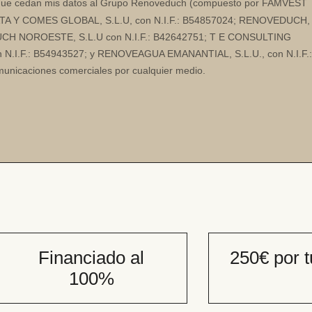
e cedan mis datos al Grupo Renoveduch (compuesto por FAMVEST
ATA Y COMES GLOBAL, S.L.U, con N.I.F.: B54857024; RENOVEDUCH,
DUCH NOROESTE, S.L.U con N.I.F.: B42642751; T E CONSULTING
.I.F.: B54943527; y RENOVEAGUA EMANANTIAL, S.L.U., con N.I.F.:
municaciones comerciales por cualquier medio.
Financiado al
250€ por 
100%