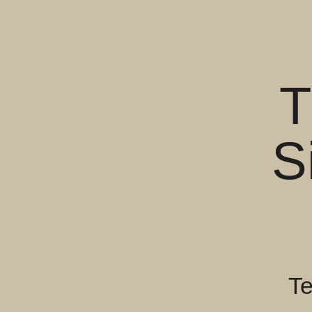
T
S
Te