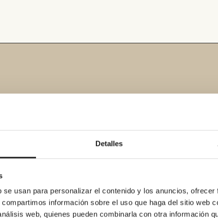
Detalles
s
b se usan para personalizar el contenido y los anuncios, ofrecer
s, compartimos información sobre el uso que haga del sitio web 
inan de Renoveduch en C
 análisis web, quienes pueden combinarla con otra información q