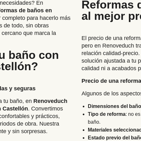
Reformas d
s necesidades? En
formas de baños en
al mejor p
r completo para hacerlo más
 de todo, sin obras
to cercano que marca la
El precio de una reform
pero en Renoveduch tra
tu baño con
relación calidad‑precio
solución ajustada a tu 
tellón?
calidad ni a acabados p
Precio de una reforma
das y seguras
Algunos de los aspectos
a tu baño, en
Renoveduch
Dimensiones del bañ
 Castellón
. Convertimos
Tipo de reforma
: no e
nfortables y prácticos,
baño.
eriodos de obra. Nuestra
Materiales selecciona
te y sin sorpresas.
Estado previo del bañ