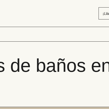
¡Ll
 de baños en