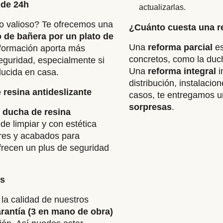
 de 24h
actualizarlas.
o valioso? Te ofrecemos una
¿Cuánto cuesta una re
 de bañera por un plato de
Una
reforma parcial
es
formación aporta más
concretos, como la duch
seguridad, especialmente si
Una
reforma integral
i
ucida en casa.
distribución, instalacio
 resina antideslizante
casos, te entregamos 
sorpresas
.
e ducha de resina
 de limpiar y con estética
ores y acabados para
ofrecen un plus de seguridad
os
a calidad de nuestros
arantía
(3 en mano de obra)