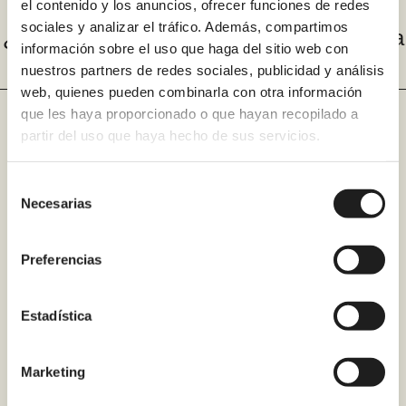
el contenido y los anuncios, ofrecer funciones de redes
sociales y analizar el tráfico. Además, compartimos
¿Cuánto ahorrarías por cambiar la bañera
información sobre el uso que haga del sitio web con
por plato de ducha en tu hotel?
nuestros partners de redes sociales, publicidad y análisis
web, quienes pueden combinarla con otra información
Uno de los beneficios
que les haya proporcionado o que hayan recopilado a
partir del uso que haya hecho de sus servicios.
principales de cambiar un baño
de hotel es el ahorro
Selección
económico que representa.
Necesarias
de
Contacta con nosotros y
consentimiento
descubre cuál sería el tuyo
Preferencias
Estadística
Marketing