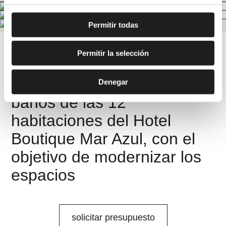
Permitir todas
Permitir la selección
El proyecto consiste en la
reforma integral de los
Denegar
baños de las 12
habitaciones del Hotel
Boutique Mar Azul, con el
objetivo de modernizar los
espacios
solicitar presupuesto