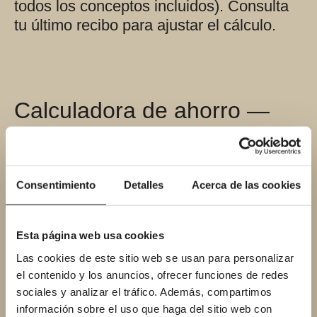
todos los conceptos incluidos). Consulta
tu último recibo para ajustar el cálculo.
Calculadora de ahorro —
¿cuánto puedes ahorrar tú?
Consentimiento
Detalles
Acerca de las cookies
Calculadora de ahorro: ducha vs
bañera
Esta página web usa cookies
Personas en el hogar
Las cookies de este sitio web se usan para personalizar
el contenido y los anuncios, ofrecer funciones de redes
sociales y analizar el tráfico. Además, compartimos
información sobre el uso que haga del sitio web con
¿Con qué frecuencia usan la bañera?