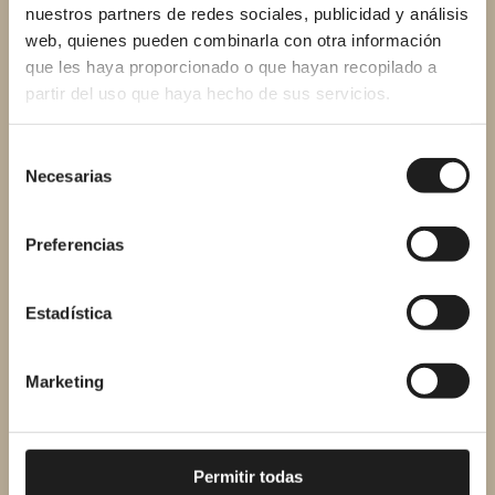
nuestros partners de redes sociales, publicidad y análisis
(días/semana por persona)
web, quienes pueden combinarla con otra información
que les haya proporcionado o que hayan recopilado a
partir del uso que haya hecho de sus servicios.
Precio del agua en tu municipio (€/m³, tarifa
Selección
completa)
Necesarias
de
consentimiento
Preferencias
CALCULAR MI AHORRO →
Estadística
Resultado inmediato
Marketing
¿Cuándo puede ser mejor
Permitir todas
opción la bañera?