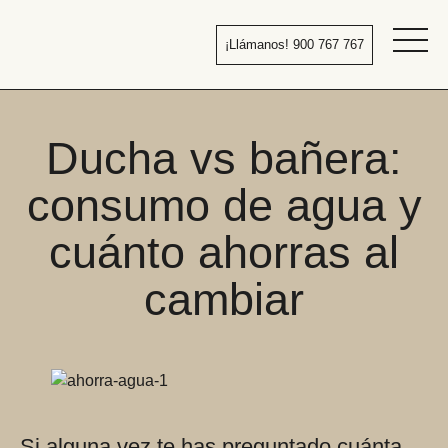
Pasar
al
¡Llámanos! 900 767 767
contenido
Bañera
por
ducha
Ducha vs bañera:
consumo de agua y
cuánto ahorras al
cambiar
Si alguna vez te has preguntado cuánta