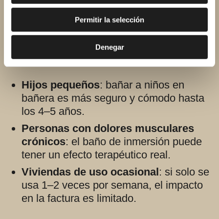
Permitir la selección
En términos de consumo de agua, la
ducha gana siempre. Pero hay casos en
Denegar
los que mantener la bañera tiene sentido:
Hijos pequeños
: bañar a niños en
bañera es más seguro y cómodo hasta
los 4–5 años.
Personas con dolores musculares
crónicos
: el baño de inmersión puede
tener un efecto terapéutico real.
Viviendas de uso ocasional
: si solo se
usa 1–2 veces por semana, el impacto
en la factura es limitado.