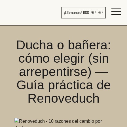
Pasar
al
¡Llámanos! 900 767 767
contenido
Bañera
por
ducha
Ducha o bañera:
cómo elegir (sin
arrepentirse) —
Guía práctica de
Renoveduch