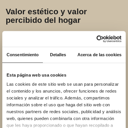
Valor estético y valor
percibido del hogar
En viviendas amplias y de gama alta, una
bañera bien elegida puede elevar el
diseño y
aumentar el valor percibido
en
Consentimiento
Detalles
Acerca de las cookies
una venta. Nos gusta combinarla con
ducha independiente cuando el metraje lo
permite: funcionalidad diaria + pieza
Esta página web usa cookies
icónica. Para facilitar limpieza, elige
Las cookies de este sitio web se usan para personalizar
superficies lisas
,
sifones accesibles
y
el contenido y los anuncios, ofrecer funciones de redes
sociales y analizar el tráfico. Además, compartimos
grifería termostática
.
información sobre el uso que haga del sitio web con
nuestros partners de redes sociales, publicidad y análisis
web, quienes pueden combinarla con otra información
que les haya proporcionado o que hayan recopilado a