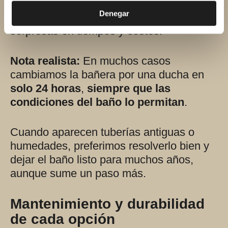
medimos
desagüe, pendiente y hueco
Denegar
real
antes de decidir: así evitamos
sorpresas en tiempos y costes.
Nota realista:
En muchos casos
cambiamos la bañera por una ducha en
solo 24 horas
,
siempre que las
condiciones del baño lo permitan
.
Cuando aparecen tuberías antiguas o
humedades, preferimos resolverlo bien y
dejar el baño listo para muchos años,
aunque sume un paso más.
Mantenimiento y durabilidad
de cada opción