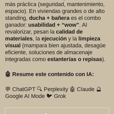
más práctica (seguridad, mantenimiento,
espacio). En viviendas grandes o de alto
standing,
ducha + bañera
es el combo
ganador:
usabilidad + “wow”
. Al
revalorizar, pesan la
calidad de
materiales
, la
ejecución
y la
limpieza
visual
(mampara bien ajustada, desagüe
eficiente, soluciones de almacenaje
integradas como
estanterías o repisas
).
🤖 Resume este contenido con IA:
💬 ChatGPT
🔍 Perplexity
🤖 Claude
🔮
Google AI Mode
🐦 Grok