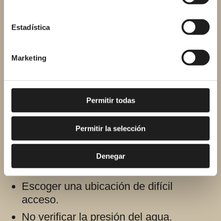
Errores comunes al
instalar la grifería
Estadística
Marketing
Instalar la grifería de la ducha parece fácil,
pero pueden surgir complicaciones.
No
contar con profesionales
especializados
también puede suponer
Permitir todas
que se cometan algunos errores. Estos
son los más frecuentes:
Permitir la selección
Instalar la grifería a una altura no
Denegar
adecuada.
Escoger una ubicación de difícil
acceso.
No verificar la presión del agua.