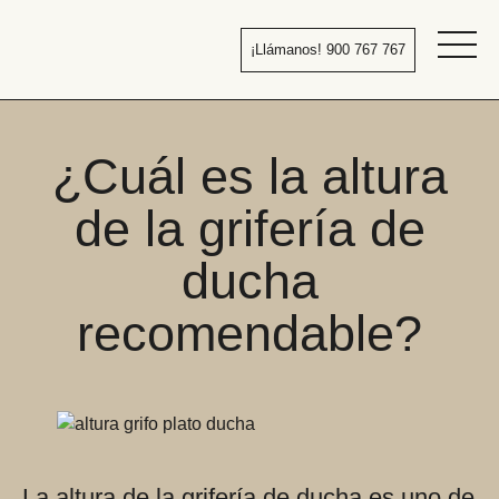
Pasar
al
¡Llámanos! 900 767 767
contenido
Bañera
por
ducha
¿Cuál es la altura
de la grifería de
ducha
recomendable?
La altura de la grifería de ducha es uno de