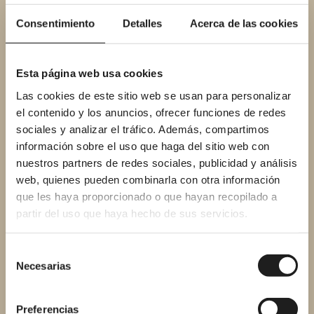
temperatura del agua. El monomando,
Consentimiento
Detalles
Acerca de las cookies
como se puede suponer por su nombre,
se basa en un único mando con el que
regulamos la temperatura a un lado o al
Esta página web usa cookies
otro y el caudal abriendo y cerrando.
Las cookies de este sitio web se usan para personalizar
el contenido y los anuncios, ofrecer funciones de redes
sociales y analizar el tráfico. Además, compartimos
información sobre el uso que haga del sitio web con
nuestros partners de redes sociales, publicidad y análisis
Los dos son cómodos, pero
el grifo
web, quienes pueden combinarla con otra información
termostático permite dejar regulada la
que les haya proporcionado o que hayan recopilado a
temperatura
que más nos gusta para
partir del uso que haya hecho de sus servicios.
ducharnos, sin que tengamos que
cambiarla cada vez que nos duchamos.
Selección
Esto trae ventajas: se ahorra tiempo,
Necesarias
de
energía y también agua.
consentimiento
Preferencias