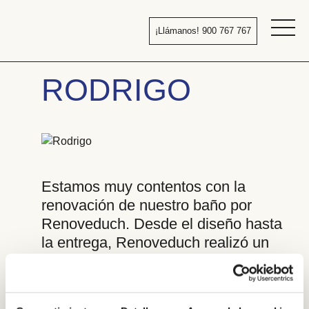
Pasar
al
¡Llámanos! 900 767 767
contenido
Bañera
por
RODRIGO
ducha
Estamos muy contentos con la
renovación de nuestro baño por
Renoveduch. Desde el diseño hasta
la entrega, Renoveduch realizó un
gran trabajo.