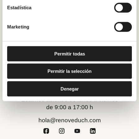
Vigo
Estadística
Sevilla
Marketing
A Coruña
Málaga
Permitir todas
Preguntas Frecuentes
¿Quiénes somos?
Permitir la selección
Blog
Denegar
Trabaja con nosotros
Estamos abiertos de lunes a viernes
de 9:00 a 17:00 h
hola@renoveduch.com