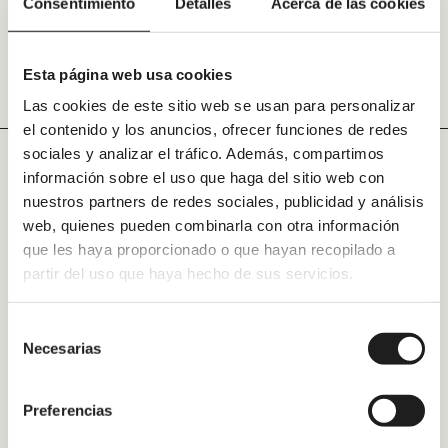
Consentimiento
Detalles
Acerca de las cookies
Navegación
Anterior
de
Siguiente
Esta página web usa cookies
entradas
Las cookies de este sitio web se usan para personalizar
el contenido y los anuncios, ofrecer funciones de redes
sociales y analizar el tráfico. Además, compartimos
información sobre el uso que haga del sitio web con
nuestros partners de redes sociales, publicidad y análisis
web, quienes pueden combinarla con otra información
Alicante
que les haya proporcionado o que hayan recopilado a
partir del uso que haya hecho de sus servicios.
Valencia
Barcelona
Selección
Necesarias
de
Tarragona
consentimiento
Madrid
Preferencias
Zaragoza