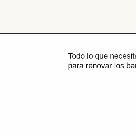
Pasar
al
contenido
Bañera
por
ducha
Todo lo que necesit
para renovar los ba