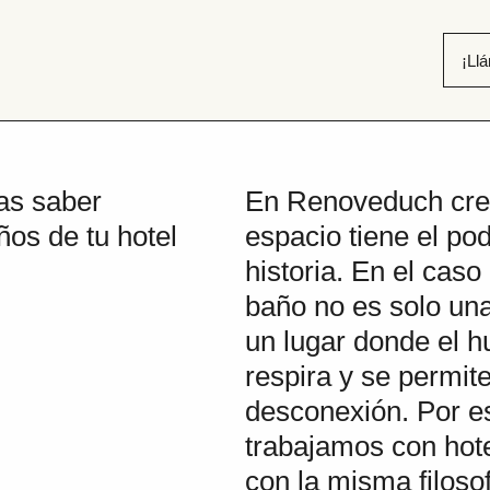
¡Ll
as saber
En Renoveduch cr
ños de tu hotel
espacio tiene el po
historia. En el caso 
baño no es solo un
un lugar donde el h
respira y se permi
desconexión. Por e
trabajamos con hot
con la misma filoso