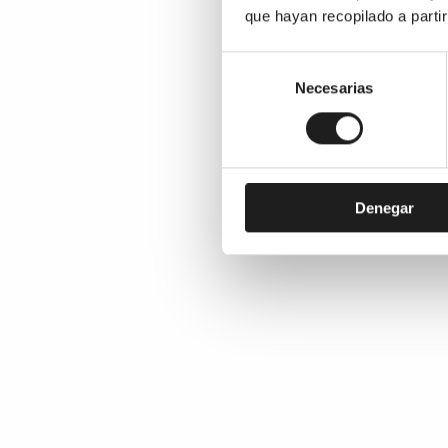
que hayan recopilado a parti
Selección
de
Necesarias
consentimiento
Denegar