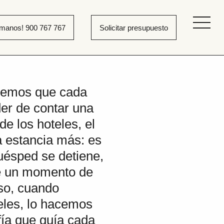
ámanos! 900 767 767
Solicitar presupuesto
eemos que cada
der de contar una
de los hoteles, el
a estancia más: es
uésped se detiene,
te un momento de
so, cuando
eles, lo hacemos
fía que guía cada