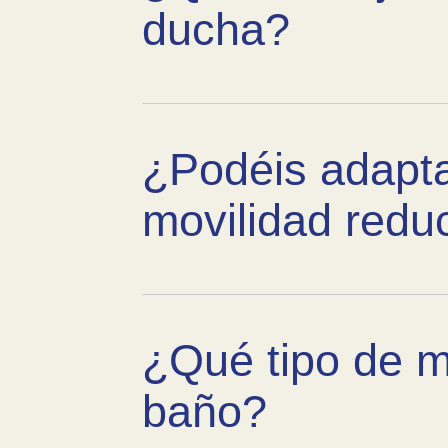
ducha?
¿Podéis adapta
movilidad redu
¿Qué tipo de ma
baño?