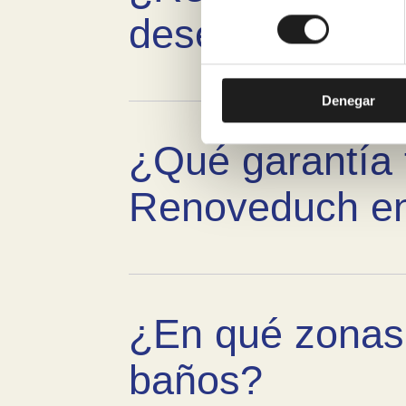
consentimiento
desescombro?
Denegar
¿Qué garantía 
Renoveduch e
¿En qué zonas
baños?