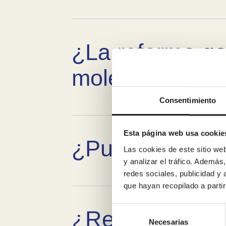
¿La reforma g
molestias en c
Consentimiento
Esta página web usa cookie
¿Puedo financi
Las cookies de este sitio we
y analizar el tráfico. Ademá
redes sociales, publicidad y
que hayan recopilado a parti
Selección
¿Retiráis la ba
de
Necesarias