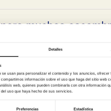
enera muchos escombro
asa?
Detalles
s
ar mi reforma de bañ
b se usan para personalizar el contenido y los anuncios, ofrecer
s, compartimos información sobre el uso que haga del sitio web 
 análisis web, quienes pueden combinarla con otra información q
r del uso que haya hecho de sus servicios.
ñera antigua y os enca
Preferencias
Estadística