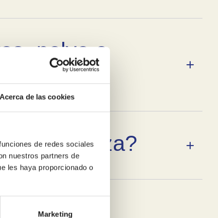
s, polvo o
Acerca de las cookies
o en Zaragoza?
 funciones de redes sociales
con nuestros partners de
ue les haya proporcionado o
rgáis del
Marketing