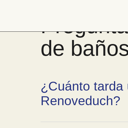
Pasar
al
Pregunta
contenido
Bañera
por
ducha
de baños
¿Cuánto tarda
Renoveduch?