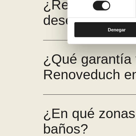
¿Retiráis la ba
consentimiento
desescombro?
Denegar
¿Qué garantía 
Renoveduch en
¿En qué zonas 
baños?