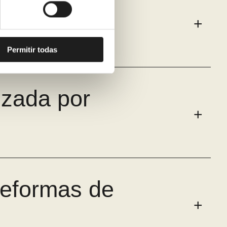
rgáis del
Permitir todas
izada por
reformas de