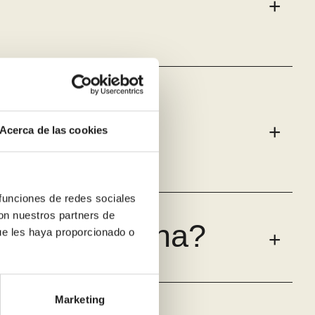
s, polvo o
Acerca de las cookies
 funciones de redes sociales
con nuestros partners de
 en Tarragona?
ue les haya proporcionado o
Marketing