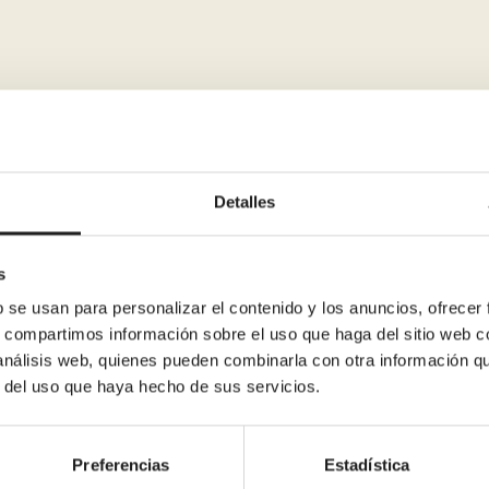
enera muchos escombro
Detalles
asa?
s
b se usan para personalizar el contenido y los anuncios, ofrecer
s, compartimos información sobre el uso que haga del sitio web 
ar mi reforma de baño
 análisis web, quienes pueden combinarla con otra información q
r del uso que haya hecho de sus servicios.
Preferencias
Estadística