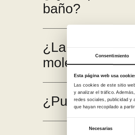
baño?
¿La reforma g
Consentimiento
molestias en c
Esta página web usa cookie
Las cookies de este sitio we
y analizar el tráfico. Ademá
¿Puedo financi
redes sociales, publicidad y
que hayan recopilado a parti
Selección
de
Necesarias