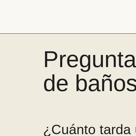
Pasar
al
contenido
Bañera
por
ducha
Pregunta
de baños
¿Cuánto tarda 