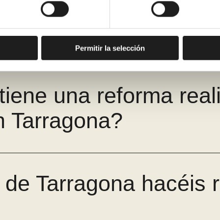
ñera antigua y os enca
Permitir la selección
tiene una reforma real
 Tarragona?
de Tarragona hacéis 