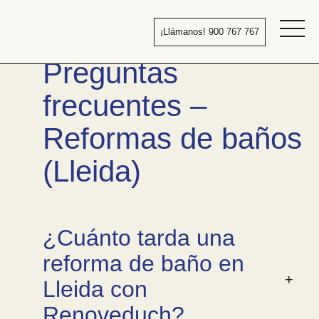
Pasar
al
¡Llámanos! 900 767 767
contenido
Bañera
Preguntas
por
ducha
frecuentes –
Reformas de baños
(Lleida)
¿Cuánto tarda una
reforma de baño en
Lleida con
Renoveduch?