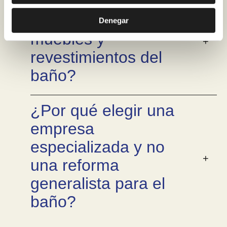
¿Podéis renovar
también mamparas,
Denegar
muebles y
revestimientos del
baño?
¿Por qué elegir una
empresa
especializada y no
una reforma
generalista para el
baño?