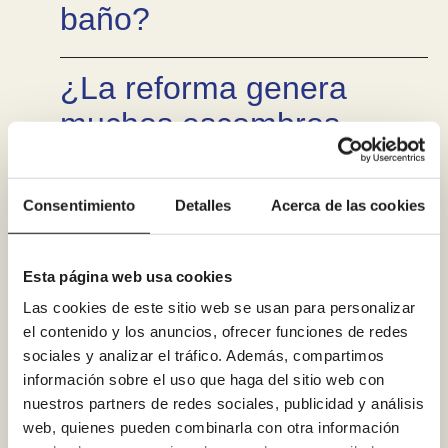
baño?
¿La reforma genera
muchos escombros,
polvo o molestias en
casa?
Consentimiento
Detalles
Acerca de las cookies
¿Puedo financiar mi
Esta página web usa cookies
reforma de baño en
Las cookies de este sitio web se usan para personalizar
Lleida?
el contenido y los anuncios, ofrecer funciones de redes
sociales y analizar el tráfico. Además, compartimos
información sobre el uso que haga del sitio web con
¿Retiráis la bañera
nuestros partners de redes sociales, publicidad y análisis
web, quienes pueden combinarla con otra información
antigua y os