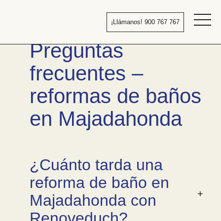
Pasar
al
¡Llámanos! 900 767 767
contenido
Bañera
Preguntas
por
ducha
frecuentes –
reformas de baños
en Majadahonda
¿Cuánto tarda una
reforma de baño en
Majadahonda con
Renoveduch?