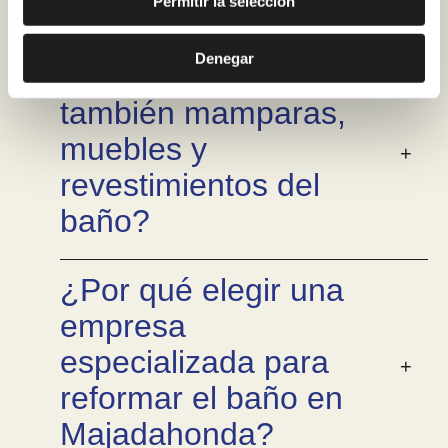
Majadahonda?
Permitir la selección
Denegar
¿Podéis renovar
también mamparas,
muebles y
revestimientos del
baño?
¿Por qué elegir una
empresa
especializada para
reformar el baño en
Majadahonda?