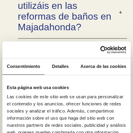
utilizáis en las
reformas de baños en
Majadahonda?
¿La reforma genera
muchos escombros,
polvo o molestias en
Consentimiento
Detalles
Acerca de las cookies
casa?
Esta página web usa cookies
Las cookies de este sitio web se usan para personalizar
¿Puedo financiar mi
el contenido y los anuncios, ofrecer funciones de redes
reforma de baño en
sociales y analizar el tráfico. Además, compartimos
información sobre el uso que haga del sitio web con
Majadahonda?
nuestros partners de redes sociales, publicidad y análisis
web, quienes pueden combinarla con otra información