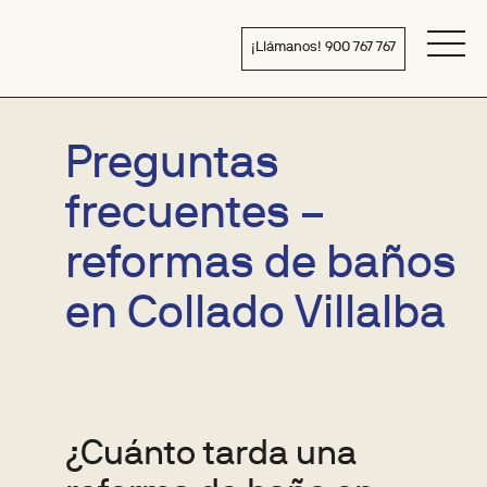
Pasar
al
¡Llámanos! 900 767 767
contenido
Bañera
por
ducha
Preguntas
frecuentes –
reformas de baños
en Collado Villalba
¿Cuánto tarda una