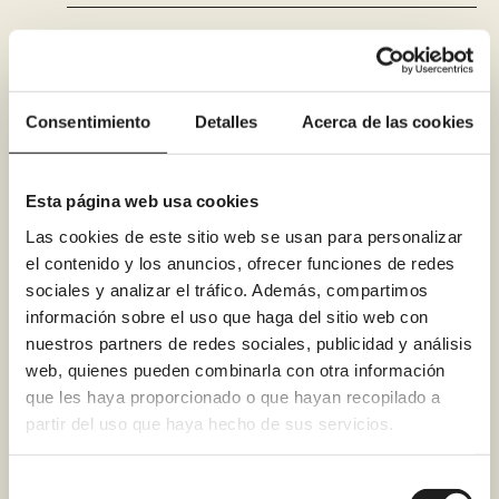
¿La reforma genera
muchos escombros,
Consentimiento
Detalles
Acerca de las cookies
polvo o molestias en
casa?
Esta página web usa cookies
Las cookies de este sitio web se usan para personalizar
el contenido y los anuncios, ofrecer funciones de redes
sociales y analizar el tráfico. Además, compartimos
¿Puedo financiar mi
información sobre el uso que haga del sitio web con
nuestros partners de redes sociales, publicidad y análisis
reforma de baño en
web, quienes pueden combinarla con otra información
Collado Villalba?
que les haya proporcionado o que hayan recopilado a
partir del uso que haya hecho de sus servicios.
Selección