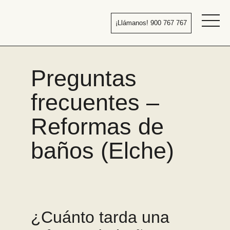
Pasar
al
¡Llámanos! 900 767 767
contenido
Bañera
por
ducha
Preguntas
frecuentes –
Reformas de
baños (Elche)
¿Cuánto tarda una