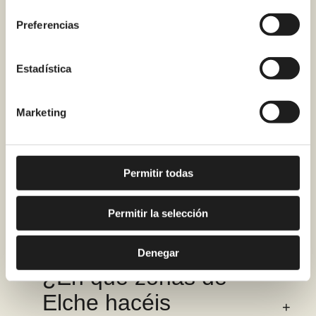
consentimiento
encargáis del
Preferencias
desescombro?
Estadística
Marketing
¿Qué garantía tiene
una reforma realizada
por Renoveduch en
Permitir todas
Elche?
Permitir la selección
Denegar
¿En qué zonas de
Elche hacéis