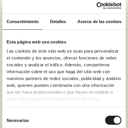
muchos escombros,
polvo o molestias en
Consentimiento
Detalles
Acerca de las cookies
casa?
Esta página web usa cookies
Las cookies de este sitio web se usan para personalizar
el contenido y los anuncios, ofrecer funciones de redes
¿Puedo financiar mi
sociales y analizar el tráfico. Además, compartimos
reforma de baño en
información sobre el uso que haga del sitio web con
nuestros partners de redes sociales, publicidad y análisis
Elche?
web, quienes pueden combinarla con otra información
que les haya proporcionado o que hayan recopilado a
partir del uso que haya hecho de sus servicios.
¿Retiráis la bañera
Selección
Necesarias
de
antigua y os