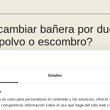
cambiar bañera por du
polvo o escombro?
ñera antigua y os enca
Detalles
s
b se usan para personalizar el contenido y los anuncios, ofrecer
s, compartimos información sobre el uso que haga del sitio web 