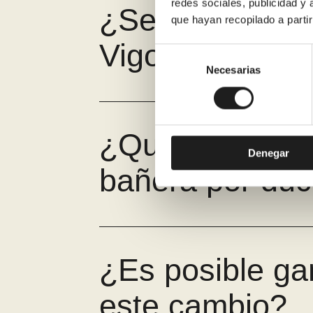
redes sociales, publicidad y
¿Se puede fina
que hayan recopilado a parti
Vigo?
Selección
de
Necesarias
consentimiento
¿Qué garantía
Denegar
bañera por du
¿Es posible ga
este cambio?