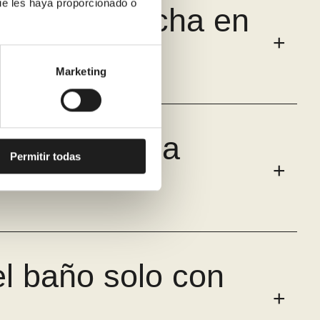
ue les haya proporcionado o
ñera por ducha en
Marketing
 cambiar una
Permitir todas
el baño solo con