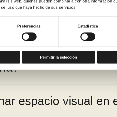
 análisis web, quienes pueden combinarla con otra información q
nciar el cambio de ba
r del uso que haya hecho de sus servicios.
Preferencias
Estadística
 ofrece Renoveduch al
Permitir la selección
cha?
nar espacio visual en 