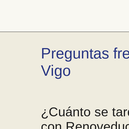
Pasar
al
contenido
Bañera
por
ducha
Preguntas fr
Vigo
¿Cuánto se tar
con Renovedu