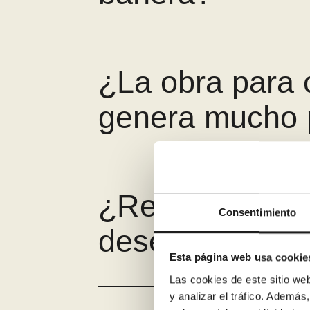
¿La obra para 
genera mucho 
¿Retiráis la ba
Consentimiento
desescombro?
Esta página web usa cookie
Las cookies de este sitio we
y analizar el tráfico. Ademá