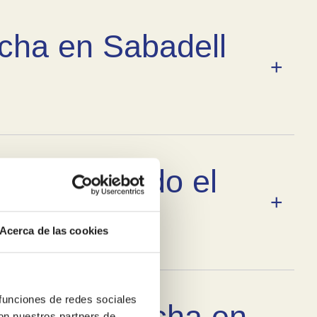
cha en Sabadell
rgáis de todo el
Acerca de las cookies
 funciones de redes sociales
ñera por ducha en
con nuestros partners de