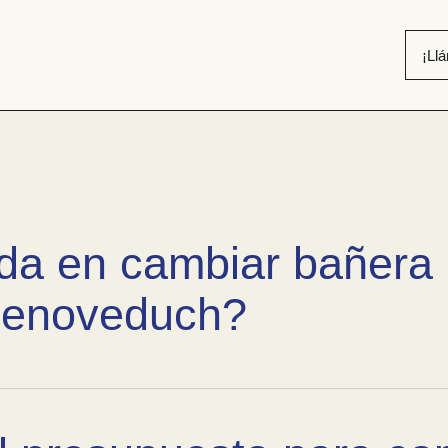
¡Ll
ecuentes – Cambiar
da en cambiar bañera
Renoveduch?