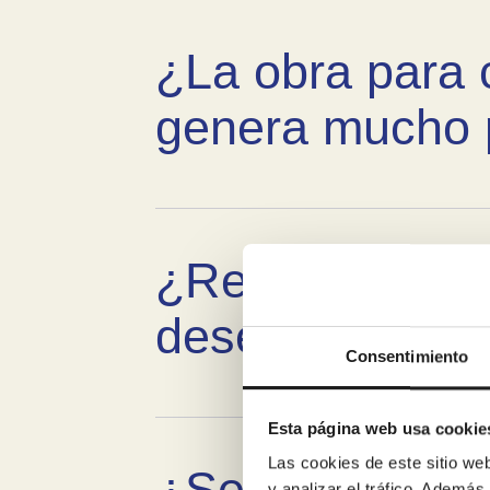
¿La obra para 
genera mucho 
¿Retiráis la ba
desescombro?
Consentimiento
Esta página web usa cookie
Las cookies de este sitio we
¿Se puede fina
y analizar el tráfico. Ademá