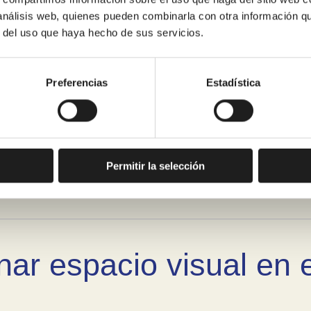
 análisis web, quienes pueden combinarla con otra información q
r del uso que haya hecho de sus servicios.
Preferencias
Estadística
 ofrece Renoveduch al
cha?
Permitir la selección
nar espacio visual en 