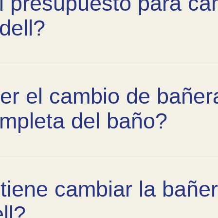
l presupuesto para ca
dell?
r el cambio de bañera
mpleta del baño?
tiene cambiar la bañe
ll?