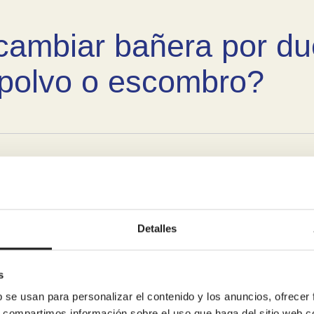
cambiar bañera por du
polvo o escombro?
ñera antigua y os enca
Detalles
s
b se usan para personalizar el contenido y los anuncios, ofrecer
nciar el cambio de ba
s, compartimos información sobre el uso que haga del sitio web 