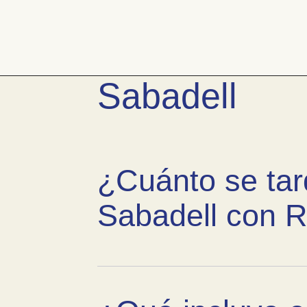
Pasar
al
contenido
Preguntas fr
Bañera
por
Sabadell
ducha
¿Cuánto se tar
Sabadell con 