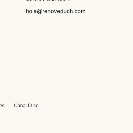
hola@renoveduch.com
ies
Canal Ético