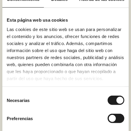
encargáis de todo el
desescombro?
Esta página web usa cookies
Las cookies de este sitio web se usan para personalizar
el contenido y los anuncios, ofrecer funciones de redes
¿Se puede financiar
sociales y analizar el tráfico. Además, compartimos
el cambio de bañera
información sobre el uso que haga del sitio web con
nuestros partners de redes sociales, publicidad y análisis
por ducha en
web, quienes pueden combinarla con otra información
Málaga?
que les haya proporcionado o que hayan recopilado a
partir del uso que haya hecho de sus servicios.
¿Qué garantía ofrece
Selección
Necesarias
de
Renoveduch al
consentimiento
cambiar una bañera
Preferencias
por ducha?