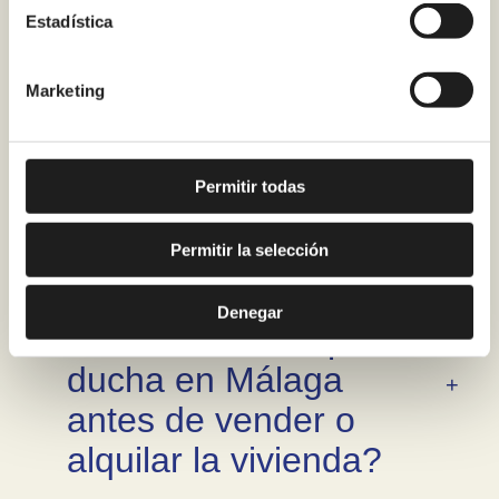
Estadística
¿Es posible ganar
Marketing
espacio visual en el
baño solo con este
Permitir todas
cambio?
Permitir la selección
¿Merece la pena
Denegar
cambiar bañera por
ducha en Málaga
antes de vender o
alquilar la vivienda?