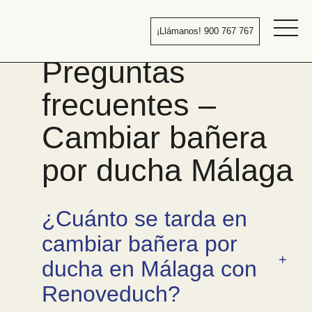
Pasar
al
¡Llámanos! 900 767 767
contenido
Bañera
Preguntas
por
ducha
frecuentes –
Cambiar bañera
por ducha Málaga
¿Cuánto se tarda en
cambiar bañera por
ducha en Málaga con
Renoveduch?