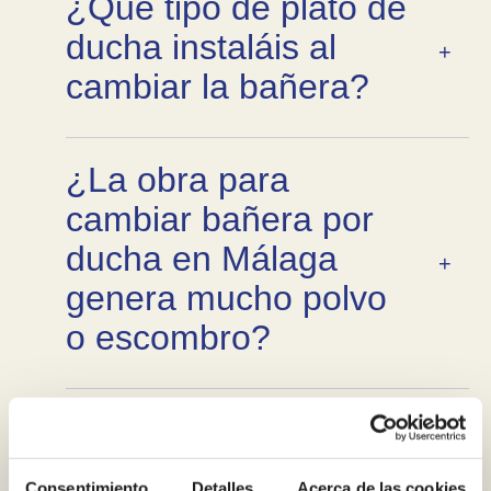
¿Qué tipo de plato de
ducha instaláis al
cambiar la bañera?
¿La obra para
cambiar bañera por
ducha en Málaga
genera mucho polvo
o escombro?
¿Retiráis la bañera
antigua y os
Consentimiento
Detalles
Acerca de las cookies