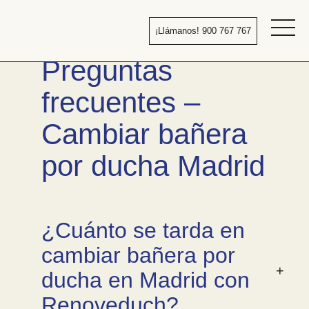
Pasar
al
¡Llámanos! 900 767 767
contenido
Bañera
Preguntas
por
ducha
frecuentes –
Cambiar bañera
por ducha Madrid
¿Cuánto se tarda en
cambiar bañera por
ducha en Madrid con
Renoveduch?