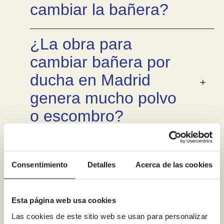
cambiar la bañera?
¿La obra para
cambiar bañera por
ducha en Madrid
genera mucho polvo
o escombro?
¿Retiráis la bañera
antigua y os
Consentimiento
Detalles
Acerca de las cookies
encargáis de todo el
desescombro?
Esta página web usa cookies
Las cookies de este sitio web se usan para personalizar