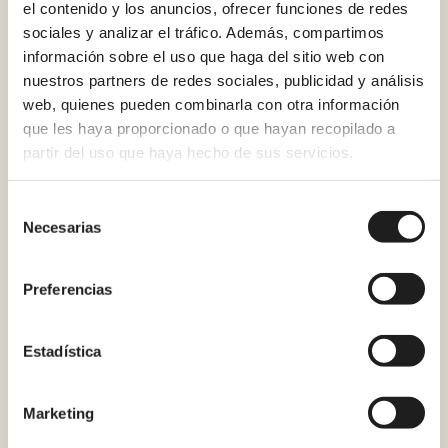
el contenido y los anuncios, ofrecer funciones de redes
¿Se puede financiar
sociales y analizar el tráfico. Además, compartimos
información sobre el uso que haga del sitio web con
el cambio de bañera
nuestros partners de redes sociales, publicidad y análisis
por ducha en Madrid?
web, quienes pueden combinarla con otra información
que les haya proporcionado o que hayan recopilado a
partir del uso que haya hecho de sus servicios.
¿Qué garantía ofrece
Renoveduch al
Selección
Necesarias
de
cambiar una bañera
consentimiento
por ducha?
Preferencias
¿Es posible ganar
Estadística
espacio visual en el
baño solo con este
Marketing