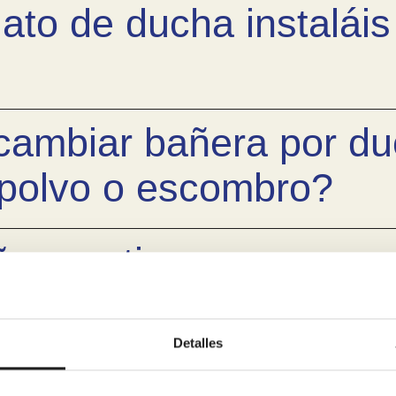
ato de ducha instaláis
 cambiar bañera por d
polvo o escombro?
ñera antigua y os enca
Detalles
nciar el cambio de ba