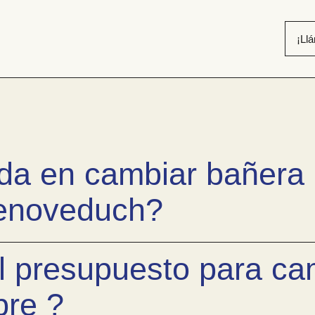
¡Ll
ecuentes – Cambiar
da en cambiar bañera
enoveduch?
l presupuesto para ca
re ?