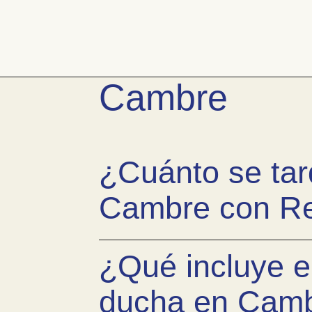
Pasar
al
contenido
Preguntas fr
Bañera
por
Cambre
ducha
¿Cuánto se tar
Cambre con R
¿Qué incluye e
ducha en Camb