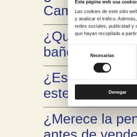
Esta página web usa cookie
Cambre?
Las cookies de este sitio we
y analizar el tráfico. Ademá
redes sociales, publicidad y
¿Qué garantía
que hayan recopilado a parti
bañera por du
Selección
de
Necesarias
consentimiento
¿Es posible ga
este cambio?
Denegar
¿Merece la pe
antes de vender