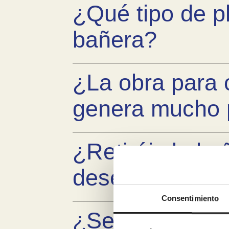
¿Qué tipo de pl
bañera?
¿La obra para
genera mucho 
¿Retiráis la ba
desescombro?
Consentimiento
¿Se puede fina