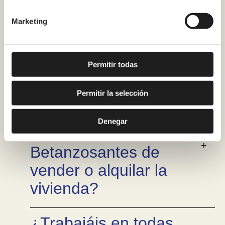
¿Es posible ganar
Marketing
espacio visual en el
baño solo con este
cambio?
Permitir todas
Permitir la selección
¿Merece la pena
cambiar bañera por
Denegar
ducha en
Betanzosantes de
vender o alquilar la
vivienda?
¿Trabajáis en todas