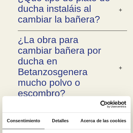
ducha instaláis al
cambiar la bañera?
¿La obra para
cambiar bañera por
ducha en
Betanzosgenera
mucho polvo o
escombro?
¿Retiráis la bañera
Consentimiento
Detalles
Acerca de las cookies
antigua y os