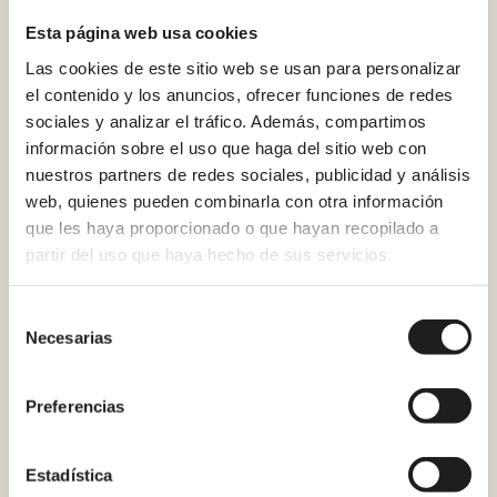
encargáis de todo el
Esta página web usa cookies
desescombro?
Las cookies de este sitio web se usan para personalizar
el contenido y los anuncios, ofrecer funciones de redes
¿Se puede financiar
sociales y analizar el tráfico. Además, compartimos
información sobre el uso que haga del sitio web con
el cambio de bañera
nuestros partners de redes sociales, publicidad y análisis
por ducha en
web, quienes pueden combinarla con otra información
que les haya proporcionado o que hayan recopilado a
Betanzos?
partir del uso que haya hecho de sus servicios.
¿Qué garantía ofrece
Selección
Necesarias
de
Renoveduch al
consentimiento
cambiar una bañera
Preferencias
por ducha?
Estadística