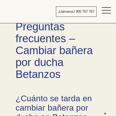
Pasar
al
¡Llámanos! 900 767 767
contenido
Bañera
Preguntas
por
ducha
frecuentes –
Cambiar bañera
por ducha
Betanzos
¿Cuánto se tarda en
cambiar bañera por