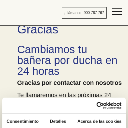
Pasar
al
¡Llámanos! 900 767 767
contenido
Bañera
Gracias
por
ducha
Cambiamos tu
bañera por ducha en
24 horas
Gracias por contactar con nosotros
Te llamaremos en las próximas 24
horas laborales para atender tu
solicitud de presupuesto.
¡¡¡Muchas gracias!!!!
Consentimiento
Detalles
Acerca de las cookies