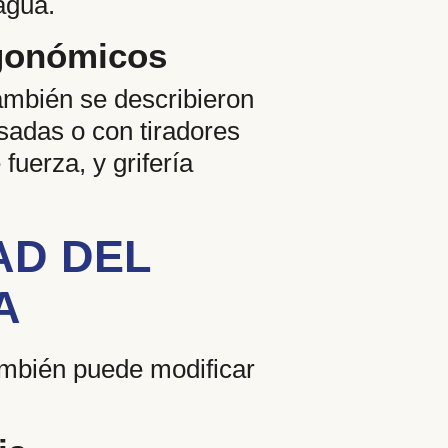
agua.
rgonómicos
ambién se describieron
adas o con tiradores
fuerza, y grifería
AD DEL
A
ambién puede modificar