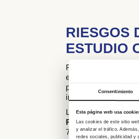
RIESGOS 
ESTUDIO 
Para analizar esta r
estudio con la cola
programa que analiza
Consentimiento
impacto en salud arti
La investigación co
Esta página web usa cookie
RHEUMATOS
. Part
Las cookies de este sitio we
y analizar el tráfico. Ademá
70 años, con artrosis
redes sociales, publicidad y