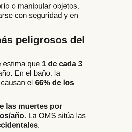
rio o manipular objetos.
harse con seguridad y en
ás peligrosos del
e estima que
1 de cada 3
ño. En el baño, la
a causan el
66% de los
e las muertes por
dos/año
. La OMS sitúa las
cidentales
.