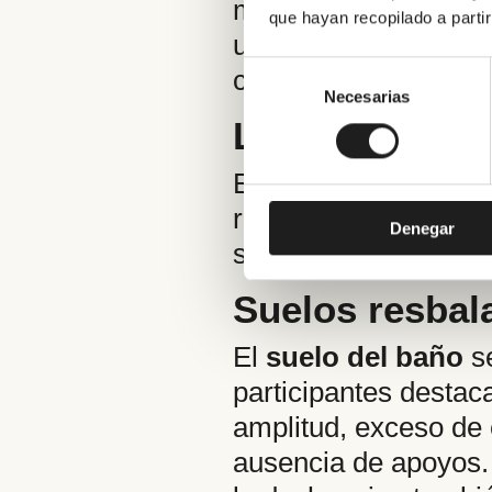
metodología combinó
que hayan recopilado a parti
una encuesta individu
Selección
con un enfoque partic
de
Necesarias
consentimiento
La bañera y l
El principal foco de
riesgo fue vivido de 
Denegar
sufrido un resbalón, 
Suelos resbal
El
suelo del baño
se
participantes destac
amplitud, exceso de 
ausencia de apoyos. U