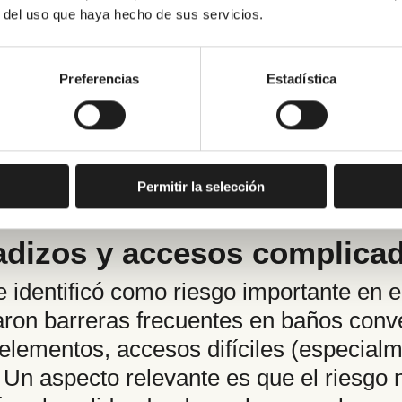
 una sesión grupal basada en la técni
r del uso que haya hecho de sus servicios.
al posterior, lo que permitió priorizar 
ipativo.
Preferencias
Estadística
a ducha como principal foco
 inseguridad señalado fue la
ducha o ba
forma directa:
la mitad
de los participa
Permitir la selección
un susto o incluso una caída en el baño
adizos y accesos complica
 identificó como riesgo importante en 
aron barreras frecuentes en baños conve
elementos, accesos difíciles (especial
n aspecto relevante es que el riesgo no 