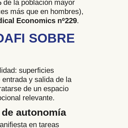
%
de la población mayor
eces más que en hombres),
ical Economics nº229
.
OAFI SOBRE
idad: superficies
entrada y salida de la
ratarse de un espacio
cional relevante.
a de autonomía
manifiesta en tareas