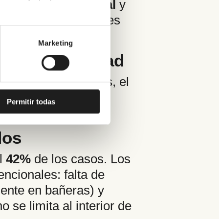
ca de
Grupo Nominal
y
problemas y soluciones
Marketing
 de inseguridad
ñera
(
67%
). Además, el
ntes reconoció haber
Permitir todas
.
dos
el
42%
de los casos. Los
ncionales: falta de
mente en bañeras) y
se limita al interior de