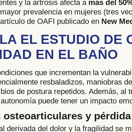
entes y la artrosis afecta a
más del 50
 mayor prevalencia en mujeres (tres v
 artículo de OAFI publicado en
New Med
LA EL ESTUDIO DE 
IDAD EN EL BAÑO
ndiciones que incrementan la vulnerabil
ncialmente resbaladizos, maniobras de 
ios de postura repetidos. Además, al t
e autonomía puede tener un impacto emo
osteoarticulares y pérdid
al derivada del dolor y la fragilidad se 