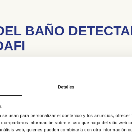
DEL BAÑO DETECTA
OAFI
ealidad desde la experiencia del pacien
boración de Renoveduch, enmarcado en
, evalúa y certifica espacios, producto
Detalles
cular y calidad de vida.
ntó con asociaciones como
AVAO
,
ASA
s
iciparon
12 personas
, mayoritariament
b se usan para personalizar el contenido y los anuncios, ofrecer
s, compartimos información sobre el uso que haga del sitio web 
, osteoporosis y otras limitaciones oste
 análisis web, quienes pueden combinarla con otra información q