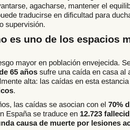
vantarse, agacharse, mantener el equilib
 puede traducirse en dificultad para duc
o supervisión.
ño es uno de los espacios m
iesgo mayor en población envejecida. S
de 65 años
sufre una caída en casa al a
mente alta: las caídas en esta estanci
icos
.
os, las caídas se asocian con el
70% d
 en España se traduce en
12.723 falleci
nda causa de muerte por lesiones ac