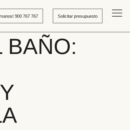
ámanos! 900 767 767
Solicitar presupuesto
 BAÑO:
 Y
LA