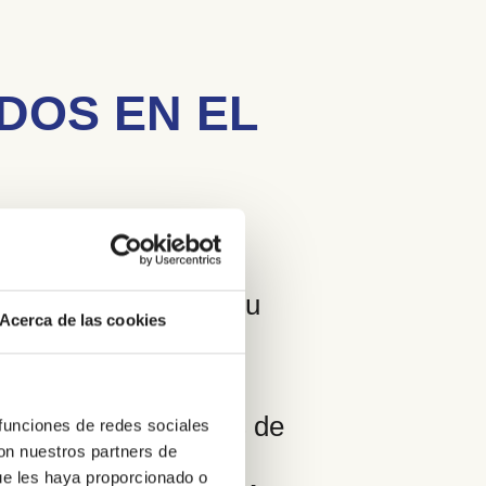
DOS EN EL
te, OAFI impulsó un
OAFI Space
, un
s y servicios según su
Acerca de las cookies
AR
y la
Fundación
e mujeres y mayores de
 funciones de redes sociales
con nuestros partners de
oarticulares. La
ue les haya proporcionado o