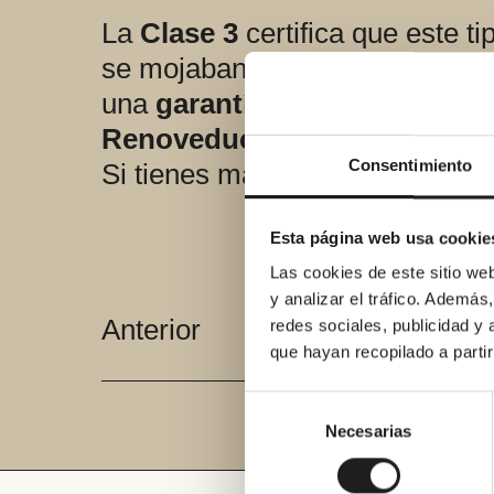
La
Clase 3
certifica que este 
se mojaban ya corrías peligro d
una
garantía de 4 años
que es
Renoveduch.
Consentimiento
Si tienes más dudas puedes co
Esta página web usa cookie
Las cookies de este sitio we
Navegación
y analizar el tráfico. Ademá
Anterior
redes sociales, publicidad y
que hayan recopilado a parti
de
Selección
entradas
de
Necesarias
consentimiento