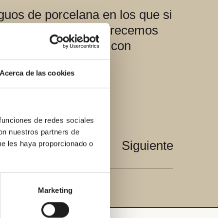
iguos de porcelana en los que si
 fabricantes es que ofrecemos
e realizar la reforma con
Acerca de las cookies
recuentes.
 funciones de redes sociales
con nuestros partners de
Siguiente
ue les haya proporcionado o
Marketing