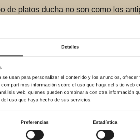
tipo de platos ducha no son como los ant
e resbalón. Otra de las ventajas al ser
 un valor añadido, sin duda, a la hora d
Detalles
nsultar nuestra sección de Preguntas F
s
b se usan para personalizar el contenido y los anuncios, ofrecer
s, compartimos información sobre el uso que haga del sitio web 
 análisis web, quienes pueden combinarla con otra información q
r del uso que haya hecho de sus servicios.
Preferencias
Estadística