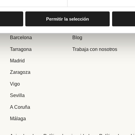
Alicante
Preguntas Frecuentes
Permitir la selección
Valencia
¿Quiénes somos?
Barcelona
Blog
Tarragona
Trabaja con nosotros
Madrid
Zaragoza
Vigo
Sevilla
A Coruña
Málaga