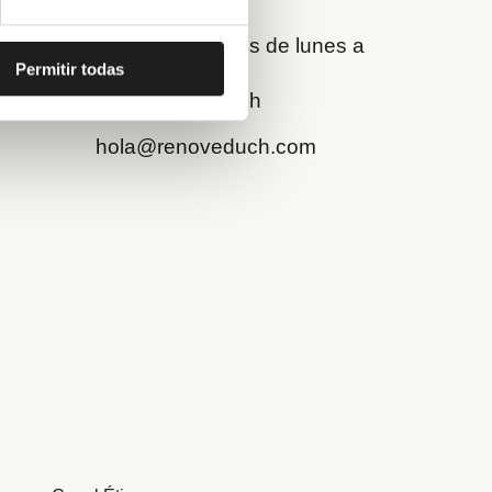
Estamos abiertos de lunes a
Permitir todas
viernes
de 9:00 a 17:00 h
hola@renoveduch.com