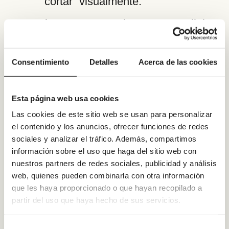
“cortar” visualmente.
Así mantenemos el concepto walk in
sin puerta y sin ducha-chorro hacia
el hueco.
Consentimiento
Detalles
Acerca de las cookies
Ducha para dos:
dimensiones y
Esta página web usa cookies
caudal/rociador
Las cookies de este sitio web se usan para personalizar
Largo 140–160 cm
y
ancho 80–
el contenido y los anuncios, ofrecer funciones de redes
90 cm
como base.
sociales y analizar el tráfico. Además, compartimos
Doble punto de agua
o rociador
información sobre el uso que haga del sitio web con
XL (ojo con el
caudal
y el
nuestros partners de redes sociales, publicidad y análisis
web, quienes pueden combinarla con otra información
desagüe
, si subes el caudal,
que les haya proporcionado o que hayan recopilado a
asegúrate de un
sumidero lineal
partir del uso que haya hecho de sus servicios.
o sifón de alta evacuación).
En proyectos de pareja, es clave que
Selección