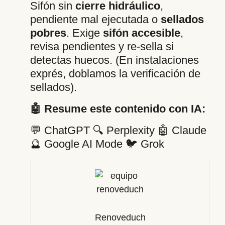
Sifón sin
cierre hidráulico
,
pendiente mal ejecutada o
sellados
pobres
. Exige
sifón accesible
,
revisa pendientes y re-sella si
detectas huecos. (En instalaciones
exprés, doblamos la verificación de
sellados).
🤖 Resume este contenido con IA:
💬 ChatGPT
🔍 Perplexity
🤖 Claude
🔮 Google AI Mode
🐦 Grok
Renoveduch