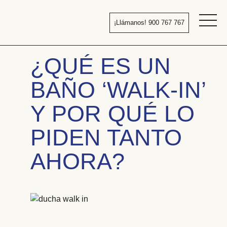
Pasar
al
¡Llámanos! 900 767 767
contenido
Bañera
por
¿QUÉ ES UN
ducha
BAÑO ‘WALK-IN’
Y POR QUÉ LO
PIDEN TANTO
AHORA?