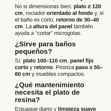
No si dimensionas bien:
plato ≥ 120
cm
, rociador
orientado al fondo
y, si
el baño es corto,
retorno de 30–40
cm
. La
altura del panel
también
ayuda a “cortar” microgotas.
¿Sirve para baños
pequeños?
Sí:
plato 100–110 cm
,
panel fijo
corto
y
retorno
. Prioriza
paso ≥ 55–
60 cm
y muebles compactos.
¿Qué mantenimiento
necesita el plato de
resina?
Enjuague diario y
limpieza suave