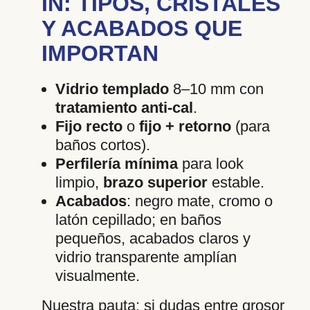
IN: TIPOS, CRISTALES
Y ACABADOS QUE
IMPORTAN
Vidrio templado
8–10 mm con
tratamiento anti-cal
.
Fijo recto
o
fijo + retorno
(para
baños cortos).
Perfilería mínima
para look
limpio,
brazo superior
estable.
Acabados
: negro mate, cromo o
latón cepillado; en baños
pequeños, acabados claros y
vidrio transparente amplían
visualmente.
Nuestra pauta: si dudas entre grosor