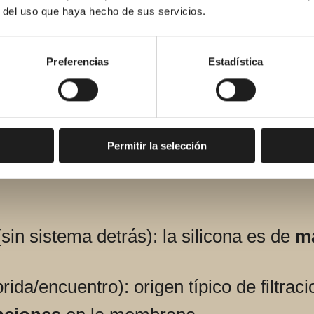
orcelánico de gran formato)
:
r del uso que haya hecho de sus servicios.
 posteriori”; prioriza sistemas
estables
Preferencias
Estadística
s en la impermeabili
Permitir la selección
sin sistema detrás): la silicona es de
m
rida/encuentro): origen típico de filtrac