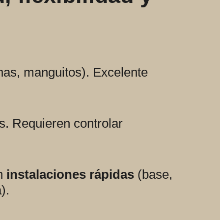
inas, manguitos). Excelente
s. Requieren controlar
en
instalaciones rápidas
(base,
).