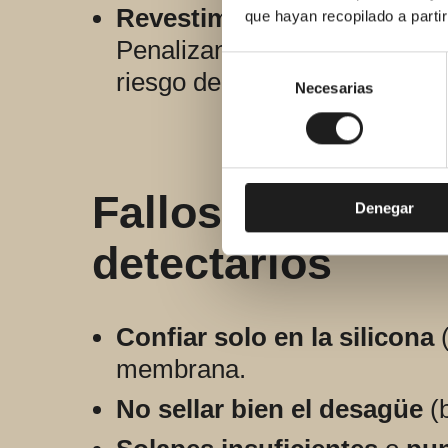
Revestimientos grandes (p
que hayan recopilado a parti
Penalizan las correcciones “a
Selección
riesgo de microfisuras.
de
Necesarias
consentimiento
Fallos habituale
Denegar
detectarlos
Confiar solo en la silicona
(
membrana.
No sellar bien el desagüe
(b