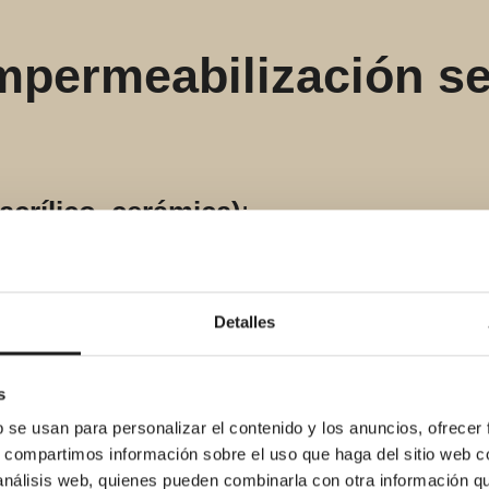
impermeabilización se
acrílico, cerámica)
:
y el
zócalo de pared
antes de revestir;
da o sellos específicos. En Renoveduch
 alta resistencia para un conjunto esta
Detalles
da
:
a líquido
en suelo y paredes a altura s
s
l o punto) y piezas para
esquinas/pas
b se usan para personalizar el contenido y los anuncios, ofrecer
s, compartimos información sobre el uso que haga del sitio web 
 de todos los puntos singulares.
 análisis web, quienes pueden combinarla con otra información q