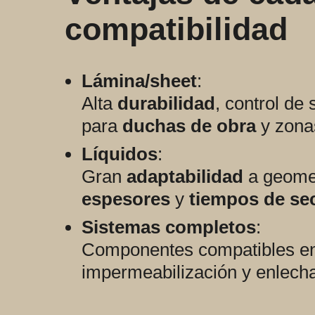
compatibilidad
Lámina/sheet
:
Alta
durabilidad
, control de
para
duchas de obra
y zona
Líquidos
:
Gran
adaptabilidad
a geomet
espesores
y
tiempos de se
Sistemas completos
:
Componentes compatibles e
impermeabilización y enlecha