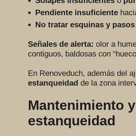
Solapes insuficientes
o
pu
Pendiente insuficiente
haci
No tratar esquinas y pasos
Señales de alerta:
olor a hume
contiguos, baldosas con “huec
En Renoveduch, además del aju
estanqueidad
de la zona inter
Mantenimiento y
estanqueidad