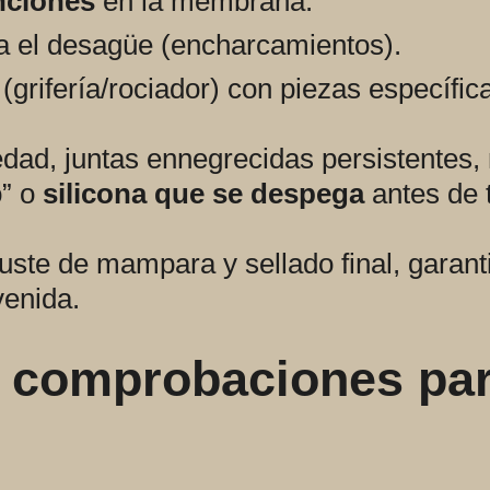
nciones
en la membrana.
a el desagüe (encharcamientos).
(grifería/rociador) con piezas específic
dad, juntas ennegrecidas persistentes,
o” o
silicona que se despega
antes de 
ste de mampara y sellado final, garan
venida.
 comprobaciones para