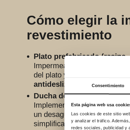
Cómo elegir la 
revestimiento
Plato prefabricado (resina, 
Impermeabiliza
el perímetro
del plato y válvula) con ban
antideslizantes
y sellados de
Consentimiento
Ducha de obra embaldosa
Implementa
lámina o sistem
Esta página web usa cookie
un desagüe compatible (linea
Las cookies de este sitio we
y analizar el tráfico. Ademá
simplifican la compatibilidad
redes sociales, publicidad y