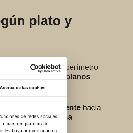
gún plato y
 trata
encuentros
(perímetro
 usamos platos
extraplanos
nco.
Acerca de las cookies
uficiente, con
pendiente
hacia
os
. Los
kits de ducha
 funciones de redes sociales
con nuestros partners de
ue les haya proporcionado o