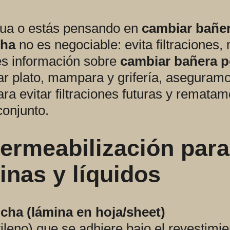
agua o estás pensando en
cambiar bañe
cha
no es negociable: evita filtraciones
enes información sobre
cambiar bañera p
 plato, mampara y grifería, aseguramo
ra evitar filtraciones futuras y rematam
conjunto.
ermeabilización para
nas y líquidos
ha (lámina en hoja/sheet)
tileno) que se adhiere bajo el revestimi