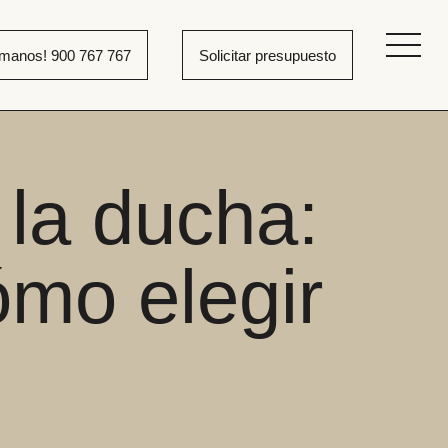
ámanos! 900 767 767
Solicitar presupuesto
 la ducha:
ómo elegir