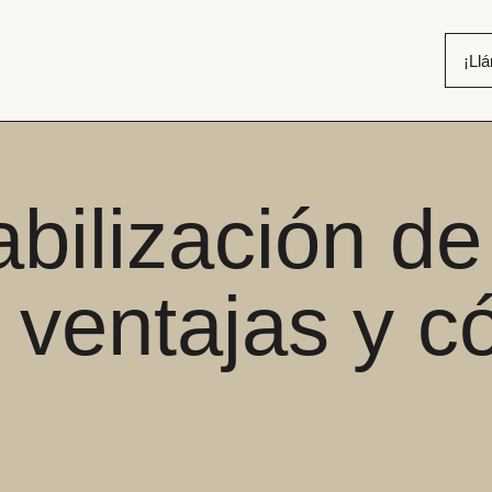
¡Ll
ilización de
 ventajas y c