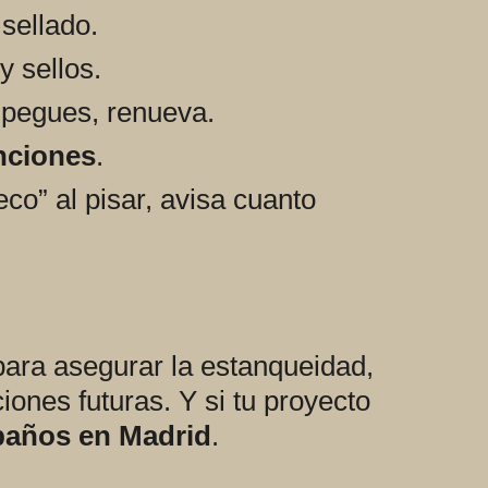
 sellado.
y sellos.
espegues, renueva.
nciones
.
co” al pisar, avisa cuanto
ara asegurar la estanqueidad,
iones futuras. Y si tu proyecto
baños en Madrid
.