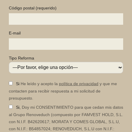
Código postal
(requerido)
E-mail
Tipo Reforma
Si
He leído y acepto la
política de privacidad
y que me
contacten para recibir respuesta a mi solicitud de
presupuesto.
Si,
Doy mi CONSENTIMIENTO para que cedan mis datos
al Grupo Renoveduch (compuesto por FAMVEST HOLD, S.L.
con N.I.F. B42620617; MORATA Y COMES GLOBAL, S.L.U,
con N.I.F.: B54857024; RENOVEDUCH, S.L.U con N.I.F.: