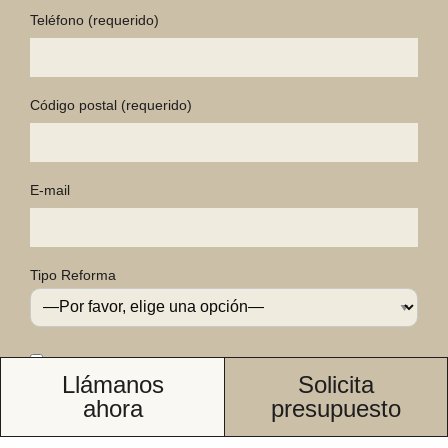
Teléfono
(requerido)
Código postal
(requerido)
E-mail
Tipo Reforma
Si
He leído y acepto la
política de privacidad
y que me
Llámanos
Solicita
contacten para recibir respuesta a mi solicitud de
ahora
presupuesto
presupuesto.
Si,
Doy mi CONSENTIMIENTO para que cedan mis datos