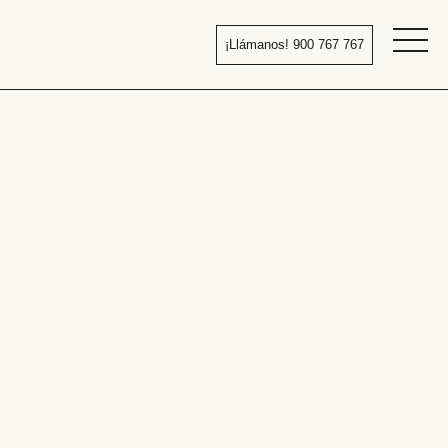
Pasar
al
¡Llámanos! 900 767 767
contenido
Bañera
por
ducha