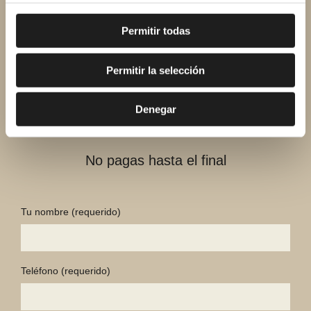
Tu presupuesto.
Permitir todas
Sin compromiso.
Permitir la selección
El mismo día.
Denegar
No pagas hasta el final
Tu nombre
(requerido)
Teléfono
(requerido)